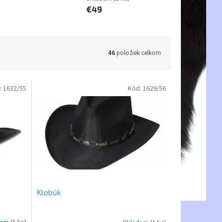
€49
46
položiek celkom
:
1632/55
Kód:
1629/56
Klobúk