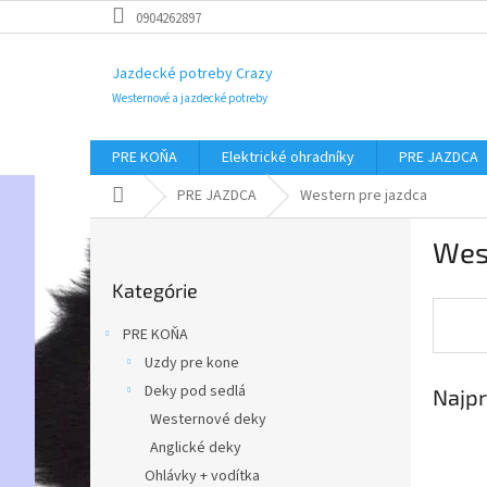
Prejsť
0904262897
na
obsah
Jazdecké potreby Crazy
Westernové a jazdecké potreby
PRE KOŇA
Elektrické ohradníky
PRE JAZDCA
Domov
PRE JAZDCA
Western pre jazdca
B
Wes
o
Preskočiť
č
Kategórie
kategórie
n
ý
PRE KOŇA
p
Uzdy pre kone
a
Deky pod sedlá
Najpr
n
e
Westernové deky
l
Anglické deky
Ohlávky + vodítka