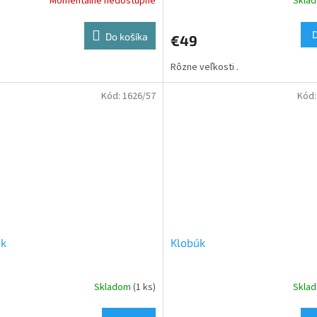
Momentálne nedostupné
Skla
Do košíka
€49
Rôzne veľkosti .
Kód:
1626/57
Kód
úk
Klobúk
Skladom
(1 ks)
Skla