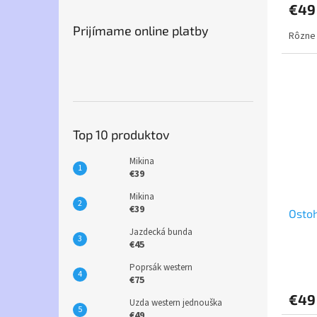
€49
Prijímame online platby
Rôzne 
Top 10 produktov
Mikina
€39
Mikina
€39
Osto
Jazdecká bunda
€45
Poprsák western
€75
€49
Uzda western jednouška
€49