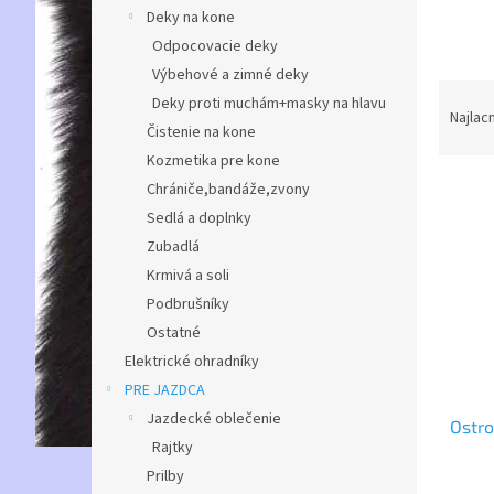
Deky na kone
Odpocovacie deky
Výbehové a zimné deky
R
Deky proti muchám+masky na hlavu
a
Najlac
Čistenie na kone
d
Kozmetika pre kone
e
V
n
Chrániče,bandáže,zvony
ý
i
Sedlá a doplnky
p
e
Zubadlá
i
p
Krmivá a soli
s
r
Podbrušníky
p
o
r
d
Ostatné
o
u
Elektrické ohradníky
d
k
PRE JAZDCA
u
t
Jazdecké oblečenie
Ostr
k
o
Rajtky
t
v
Prilby
o