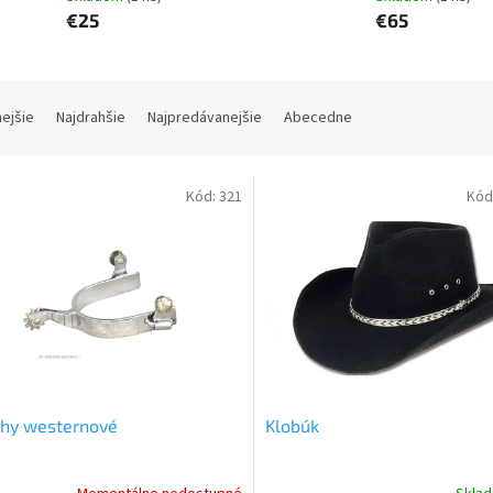
€25
€65
nejšie
Najdrahšie
Najpredávanejšie
Abecedne
Kód:
321
Kód
ohy westernové
Klobúk