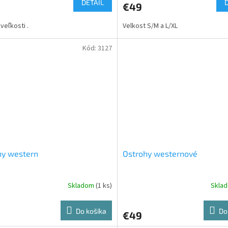
DETAIL
€49
veľkosti .
Velkost S/M a L/XL
Kód:
3127
hy western
Ostrohy westernové
Skladom
(1 ks)
Skla
Do košíka
Do
€49