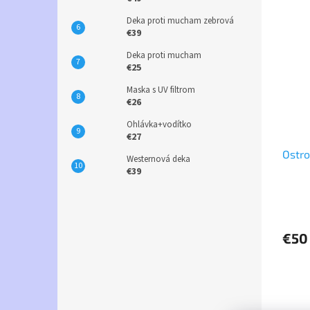
Deka proti mucham zebrová
€39
Deka proti mucham
€25
Maska s UV filtrom
€26
Ohlávka+vodítko
€27
Ostr
Westernová deka
€39
€50