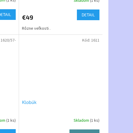
dom
(1 ks)
Skladom
(1 ks)
DETAIL
DETAIL
€49
Rôzne veľkosti .
:
1620/57-
Kód:
1611
Klobúk
dom
(1 ks)
Skladom
(1 ks)