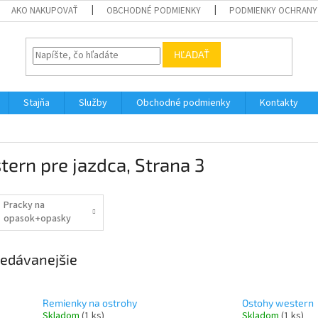
AKO NAKUPOVAŤ
OBCHODNÉ PODMIENKY
PODMIENKY OCHRANY
HĽADAŤ
Stajňa
Služby
Obchodné podmienky
Kontakty
tern pre jazdca
, Strana 3
Pracky na
opasok+opasky
edávanejšie
Remienky na ostrohy
Ostohy western
Skladom
(1 ks)
Skladom
(1 ks)