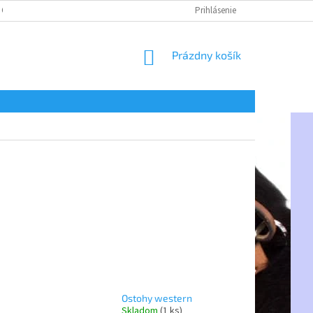
 OSOBNÝCH ÚDAJOV
Prihlásenie
NÁKUPNÝ
Prázdny košík
KOŠÍK
Ostohy western
Skladom
(1 ks)