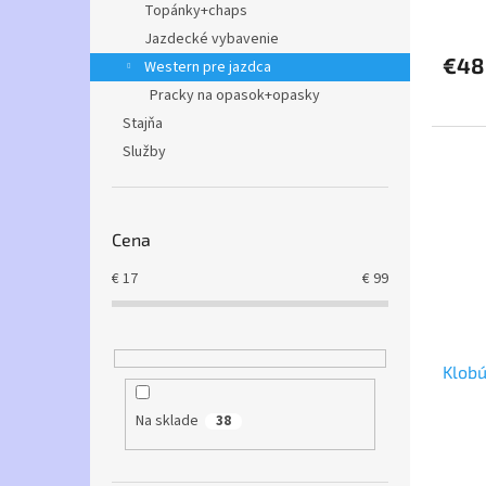
v
Topánky+chaps
Jazdecké vybavenie
€48
Western pre jazdca
Pracky na opasok+opasky
Stajňa
Služby
Cena
€
17
€
99
Klob
Na sklade
38