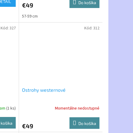
DETAIL
Do košíka
€49
57-59 cm
Kód:
327
Kód:
312
Ostrohy westernové
dom
(1 ks)
Momentálne nedostupné
 košíka
Do košíka
€49