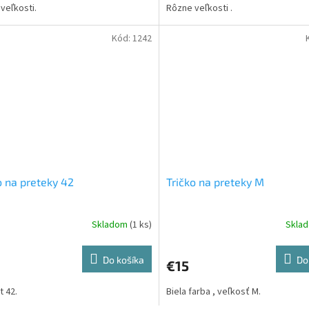
veľkosti.
Rôzne veľkosti .
Kód:
1242
o na preteky 42
Tričko na preteky M
Skladom
(1 ks)
Skla
Do košíka
Do
€15
t 42.
Biela farba , veľkosť M.