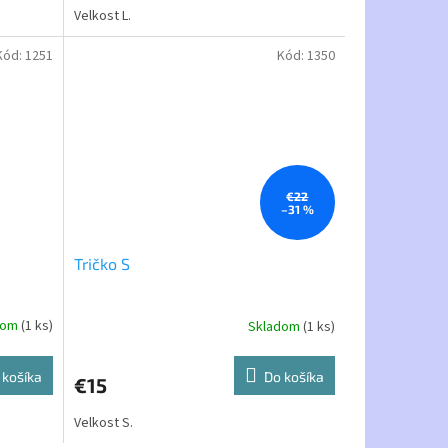
Velkost L.
Kód:
1251
Kód:
1350
€22
–31 %
Tričko S
dom
(1 ks)
Skladom
(1 ks)
 košíka
Do košíka
€15
Velkost S.