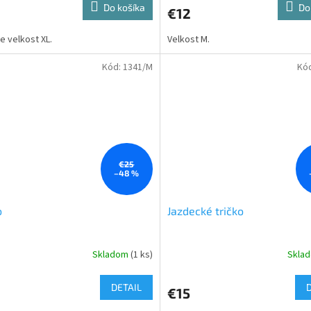
Do košíka
Do
€12
 velkost XL.
Velkost M.
Kód:
1341/M
Kó
€25
–48 %
o
Jazdecké tričko
Skladom
(1 ks)
Skla
DETAIL
€15