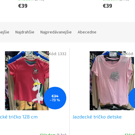
€39
€39
nejšie
Najdrahšie
Najpredávanejšie
Abecedne
Kód:
1332
Kód:
€34
–73 %
cké tričko 128 cm
Jazdecké tričko detske