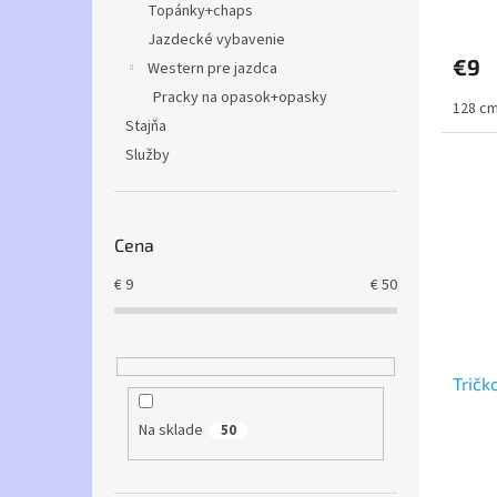
v
Topánky+chaps
Jazdecké vybavenie
€9
Western pre jazdca
Pracky na opasok+opasky
128 cm
Stajňa
Služby
Cena
€
9
€
50
Tričk
Na sklade
50