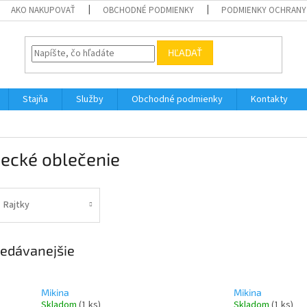
AKO NAKUPOVAŤ
OBCHODNÉ PODMIENKY
PODMIENKY OCHRANY
HĽADAŤ
Stajňa
Služby
Obchodné podmienky
Kontakty
ecké oblečenie
Rajtky
edávanejšie
Mikina
Mikina
Skladom
(1 ks)
Skladom
(1 ks)