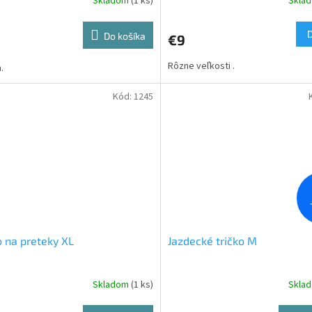
Skladom
(1 ks)
Skla
Do košíka
€9
Rôzne veľkosti .
.
Kód:
1245
o na preteky XL
Jazdecké tričko M
Skladom
(1 ks)
Skla