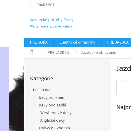
Prejsť
0904262897
na
obsah
Jazdecké potreby Crazy
Westernové a jazdecké potreby
PRE KOŇA
Elektrické ohradníky
PRE JAZDCA
Domov
PRE JAZDCA
Jazdecké oblečenie
B
Jazd
o
Preskočiť
č
Kategórie
kategórie
n
ý
PRE KOŇA
p
Uzdy pre kone
a
Deky pod sedlá
Najpr
n
e
Westernové deky
l
Anglické deky
Ohlávky + vodítka