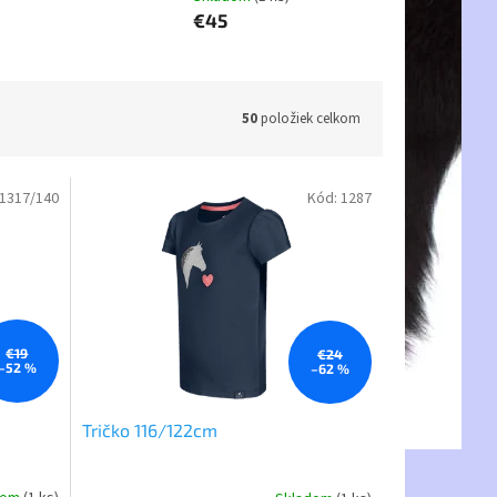
€45
50
položiek celkom
1317/140
Kód:
1287
€19
€24
–52 %
–62 %
Tričko 116/122cm