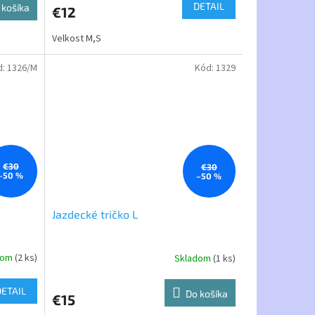
DETAIL
 košíka
€12
Velkost M,S
d:
1326/M
Kód:
1329
€30
€30
–50 %
–50 %
Jazdecké tričko L
dom
(2 ks)
Skladom
(1 ks)
DETAIL
Do košíka
€15