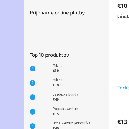
€10
Prijímame online platby
Dámske
Top 10 produktov
Mikina
€39
Mikina
€39
Tričk
Jazdecká bunda
€45
Poprsák western
€75
€13
Uzda western jednouška
€49