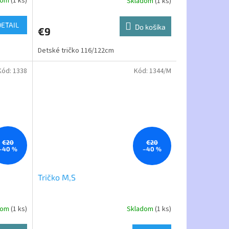
dom
(1 ks)
Skladom
(1 ks)
DETAIL
Do košíka
€9
Detské tričko 116/122cm
Kód:
1338
Kód:
1344/M
€20
€20
–40 %
–40 %
Tričko M,S
dom
(1 ks)
Skladom
(1 ks)