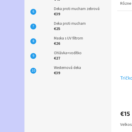
Rôzne 
Deka proti mucham zebrová
€39
Deka proti mucham
€25
Maska s UV filtrom
€26
Ohlávka+vodítko
€27
Westernová deka
€39
Tričk
€15
Velkos