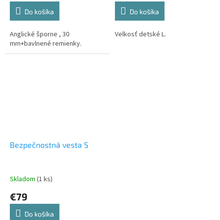
Do košíka
Do košíka
Anglické šporne , 30
Velkosť detské L.
mm+bavlnené remienky.
Bezpečnostná vesta S
Skladom
(1 ks)
€79
Do košíka