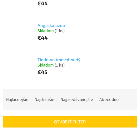
€44
Anglická uzda
Skladom
(1 ks)
€44
Tiedown tmovohnedý
Skladom
(1 ks)
€45
R
a
Najlacnejšie
Najdrahšie
Najpredávanejšie
Abecedne
d
e
n
OTVORIŤ FILTER
i
e
V