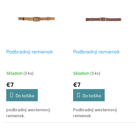
p
ý
r
p
o
i
d
s
u
p
k
r
t
o
o
d
Podbradný remienok
Podbradný remienok
v
u
k
t
Skladom
(3 ks)
Skladom
(3 ks)
o
€7
€7
v
Do košíka
Do košíka
podbradný westernový
Podbradný westernový
remienok.
remienok.