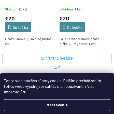
Skladom
(1 ks)
Skladom
(1 ks)
€20
€20
Do košíka
Do košíka
Oťaže lanové 3,1m dlhé,hrubé 1
Lanové westernové oťaže ,
cm.
dlžka 3,1 M , hrube 1 cm.
NAČÍTAŤ 12 ĎALŠÍCH
S
1
7
t
O
r
80
položiek celkom
v
á
Tento web používa súbory cookie. Ďalším prechádzaním
l
HORE
n
tohto webu vyjadrujete súhlas s ich používaním. Viac
á
k
d
o
informácií
tu
.
v
Z
a
a
c
á
n
Nastavenie
i
Vytvoril Shoptet
p
i
e
ä
e