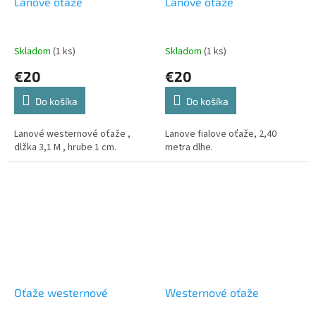
Lanové oťaže
Lanové oťaže
Skladom
(1 ks)
Skladom
(1 ks)
€20
€20
Do košíka
Do košíka
Lanové westernové oťaže ,
Lanove fialove oťaže, 2,40
dlžka 3,1 M , hrube 1 cm.
metra dlhe.
Oťaže westernové
Westernové oťaže