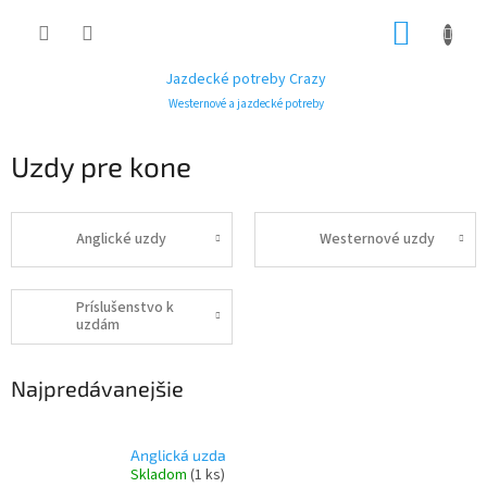
Prejsť
NÁKUP
na
obsah
KOŠÍK
Jazdecké potreby Crazy
Westernové a jazdecké potreby
Uzdy pre kone
Anglické uzdy
Westernové uzdy
Príslušenstvo k
uzdám
Najpredávanejšie
Anglická uzda
Skladom
(1 ks)