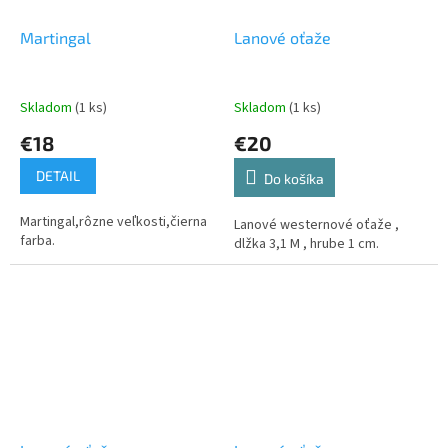
Martingal
Lanové oťaže
Skladom
(1 ks)
Skladom
(1 ks)
€18
€20
DETAIL
Do košíka
Martingal,rôzne veľkosti,čierna
Lanové westernové oťaže ,
farba.
dlžka 3,1 M , hrube 1 cm.