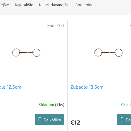
nejšie
Najdrahšie
Najpredávanejšie
Abecedne
Kód:
2717
dlo 12,5cm
Zubadlo 13,5cm
Skladom
(3 ks)
Skla
Do košíka
Do
€12