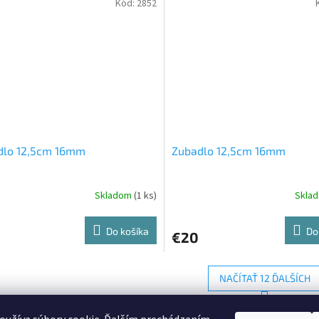
Kód:
2852
dlo 12,5cm 16mm
Zubadlo 12,5cm 16mm
Skladom
(1 ks)
Skla
Do košíka
Do
€20
NAČÍTAŤ 12 ĎALŠÍCH
S
1
4
O
t