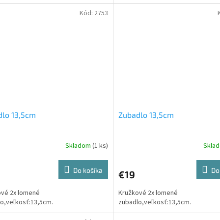
Kód:
2753
dlo 13,5cm
Zubadlo 13,5cm
Skladom
(1 ks)
Skla
Do košíka
Do
€19
ové 2x lomené
Kružkové 2x lomené
o,veľkosť:13,5cm.
zubadlo,veľkosť:13,5cm.