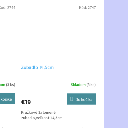
Kód:
2744
Kód:
2747
Zubadlo 14,5cm
dom
(3 ks)
Skladom
(3 ks)
 košíka
Do košíka
€19
Kružkové 2x lomené
zubadlo,veľkosť:14,5cm.