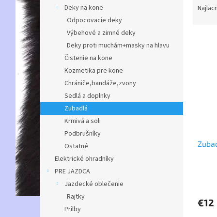
a
Deky na kone
Najlac
d
Odpocovacie deky
e
Výbehové a zimné deky
V
n
Deky proti muchám+masky na hlavu
ý
i
Čistenie na kone
p
e
i
p
Kozmetika pre kone
s
r
Chrániče,bandáže,zvony
p
o
Sedlá a doplnky
r
d
Zubadlá
o
u
Krmivá a soli
d
k
Podbrušníky
u
t
Zuba
k
o
Ostatné
t
v
Elektrické ohradníky
o
PRE JAZDCA
v
Jazdecké oblečenie
Rajtky
€12
Prilby