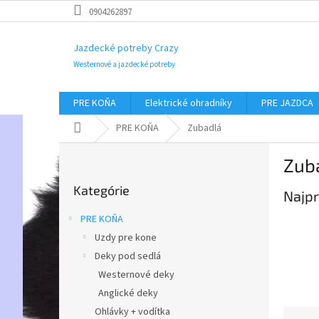
Prejsť
0904262897
na
obsah
Jazdecké potreby Crazy
Westernové a jazdecké potreby
PRE KOŇA
Elektrické ohradníky
PRE JAZDCA
Domov
PRE KOŇA
Zubadlá
B
Zub
o
Preskočiť
č
Kategórie
kategórie
Najpr
n
ý
PRE KOŇA
p
Uzdy pre kone
a
Deky pod sedlá
n
e
Westernové deky
l
Anglické deky
Ohlávky + vodítka
R