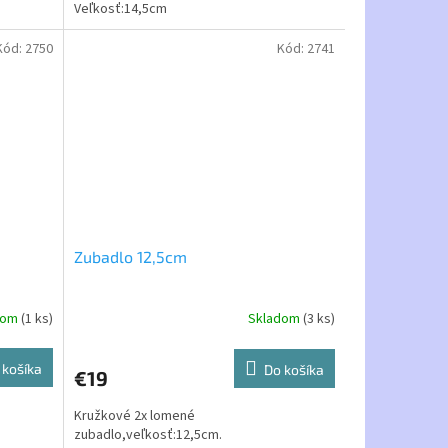
Veľkosť:14,5cm
Kód:
2750
Kód:
2741
Zubadlo 12,5cm
dom
(1 ks)
Skladom
(3 ks)
 košíka
Do košíka
€19
Kružkové 2x lomené
zubadlo,veľkosť:12,5cm.