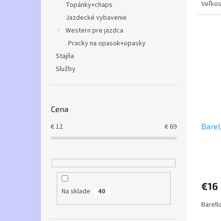
Veľkos
Topánky+chaps
Jazdecké vybavenie
Western pre jazdca
Pracky na opasok+opasky
Stajňa
Služby
Cena
Barel
€
12
€
69
€16
Na sklade
40
Barell