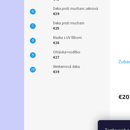
Deka proti mucham zebrová
€39
Deka proti mucham
€25
Maska s UV filtrom
€26
Ohlávka+vodítko
€27
Zuba
Westernová deka
€39
€20