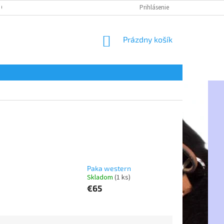
 OSOBNÝCH ÚDAJOV
Prihlásenie
NÁKUPNÝ
Prázdny košík
KOŠÍK
Paka western
Skladom
(1 ks)
€65