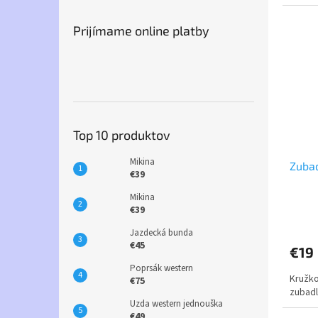
Prijímame online platby
Top 10 produktov
Mikina
Zuba
€39
Mikina
€39
Jazdecká bunda
€45
€19
Poprsák western
Kružk
€75
zubadl
Uzda western jednouška
€49