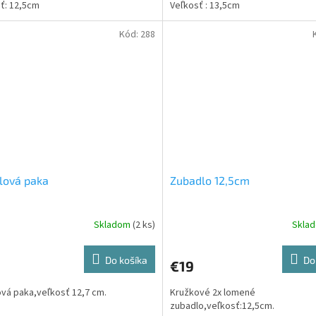
ť: 12,5cm
Veľkosť : 13,5cm
Kód:
288
lová paka
Zubadlo 12,5cm
Skladom
(2 ks)
Skla
Do košíka
Do
€19
ová paka,veľkosť 12,7 cm.
Kružkové 2x lomené
zubadlo,veľkosť:12,5cm.