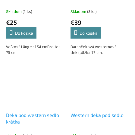
Skladom
(1 ks)
Skladom
(3 ks)
€25
€39
Do košíka
Do košíka
Veľkosť Länge : 154 cmBreite :
Barančeková westernová
75 cm
deka,dlžka 78 cm.
Deka pod western sedlo
Western deka pod sedlo
krátka