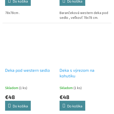
Do košíka
Do košíka
78x78cm .
Barančeková western deka pod
sedlo , veľkosť 78x78 cm.
Deka pod western sedlo
Deka s výrezom na
kohutiku
Skladom
(1 ks)
Skladom
(1 ks)
€48
€48
Do košíka
Do košíka