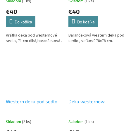
Skladom
(1 ks)
Skladom
(1 ks)
€40
€40
Do košíka
Do košíka
Krátka deka pod westernové
Barančeková western deka pod
sedlo, 71 cm dlhá,barančeková .
sedlo , veľkosť 78x78 cm.
Western deka pod sedlo
Deka westernova
Skladom
(2 ks)
Skladom
(1 ks)