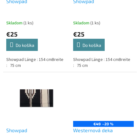
d
Showpad
Showpad
v
u
k
t
Skladom
(1 ks)
Skladom
(1 ks)
o
€25
€25
v
Do košíka
Do košíka
Showpad Länge : 154 cmBreite
Showpad Länge : 154 cmBreite
: 75 cm
: 75 cm
€49
–20 %
Showpad
Westernová deka