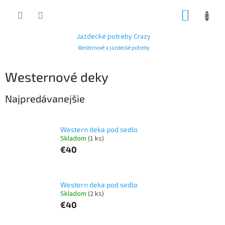
Prejsť
NÁKUP
na
obsah
KOŠÍK
Jazdecké potreby Crazy
Westernové a jazdecké potreby
Westernové deky
Najpredávanejšie
Western deka pod sedlo
Skladom
(1 ks)
€40
Western deka pod sedlo
Skladom
(2 ks)
€40