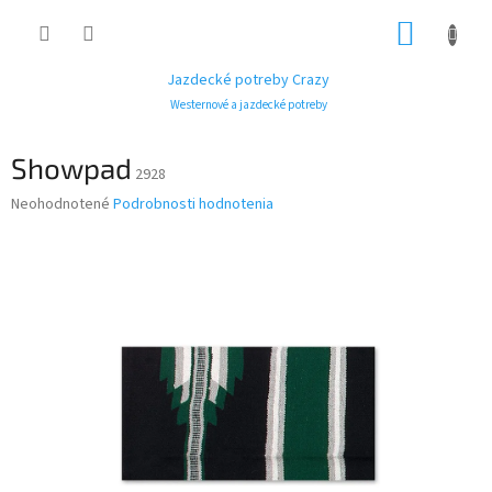
Prejsť
NÁKUP
na
obsah
KOŠÍK
Jazdecké potreby Crazy
Westernové a jazdecké potreby
Showpad
2928
Priemerné
Neohodnotené
Podrobnosti hodnotenia
hodnotenie
produktu
je
0,0
z
5
hviezdičiek.