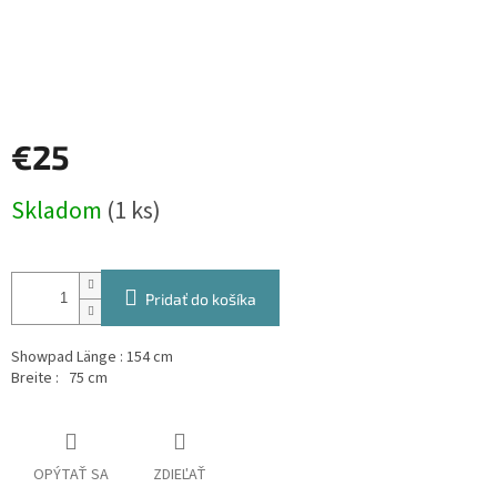
€25
Jednotková
Skladom
(1 ks)
cena:
Pridať do košíka
Showpad
Länge : 154 cm
Breite : 75 cm
OPÝTAŤ SA
ZDIEĽAŤ