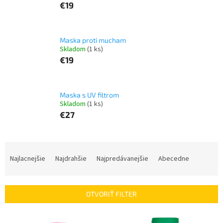
€19
Maska proti mucham
Skladom
(1 ks)
€19
Maska s UV filtrom
Skladom
(1 ks)
€27
R
a
Najlacnejšie
Najdrahšie
Najpredávanejšie
Abecedne
d
e
n
OTVORIŤ FILTER
i
e
V