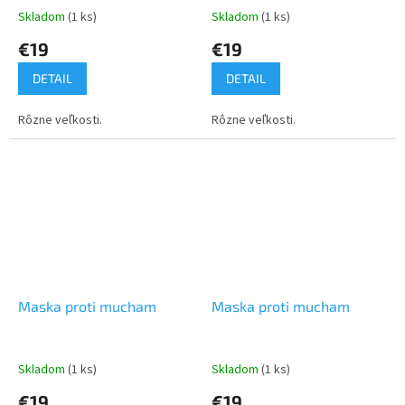
Skladom
(1 ks)
Skladom
(1 ks)
€19
€19
DETAIL
DETAIL
Rôzne veľkosti.
Rôzne veľkosti.
Maska proti mucham
Maska proti mucham
Skladom
(1 ks)
Skladom
(1 ks)
€19
€19