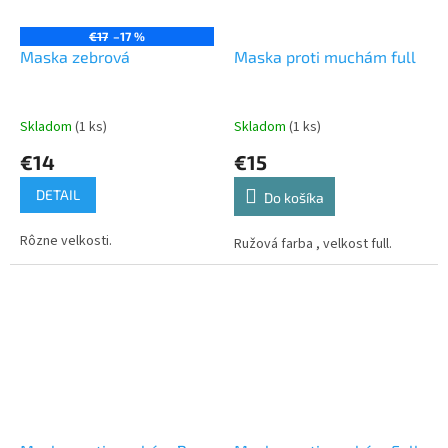
€17
–17 %
Maska zebrová
Maska proti muchám full
Skladom
(1 ks)
Skladom
(1 ks)
€14
€15
DETAIL
Do košíka
Rôzne velkosti.
Ružová farba , velkost full.