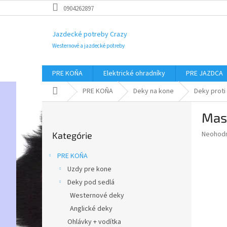
Prejsť
0904262897
na
obsah
Jazdecké potreby Crazy
Westernové a jazdecké potreby
PRE KOŇA
Elektrické ohradníky
PRE JAZDCA
Domov
PRE KOŇA
Deky na kone
Deky prot
B
Mas
o
Preskočiť
č
Priemer
Neohod
Kategórie
kategórie
n
hodnote
ý
produkt
PRE KOŇA
p
je
Uzdy pre kone
0,0
a
z
Deky pod sedlá
n
5
e
Westernové deky
hviezdič
l
Anglické deky
Ohlávky + vodítka