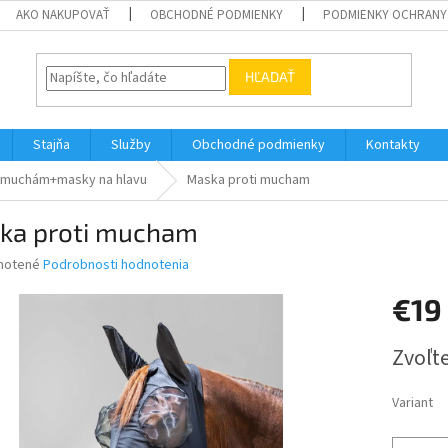
AKO NAKUPOVAŤ
OBCHODNÉ PODMIENKY
PODMIENKY OCHRANY
HĽADAŤ
Stajňa
Služby
Obchodné podmienky
Kontakty
i muchám+masky na hlavu
Maska proti mucham
ka proti mucham
né
notené
Podrobnosti hodnotenia
nie
€19
u
Jednotk
Zvoľte
cena:
iek.
Variant