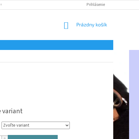
 OSOBNÝCH ÚDAJOV
Prihlásenie
NÁKUPNÝ
Prázdny košík
KOŠÍK
ová
 variant