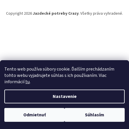
ä
t
Copyright 2026
Jazdecké potreby Crazy
. Všetky práva vyhradené.
i
e
Tento web používa súbory cookie. Ďalším prechádzaním
tohto webu vyjadrujete súhlas s ich používaním. Viac
informácií
tu
.
Nastavenie
Odmietnuť
Súhlasím