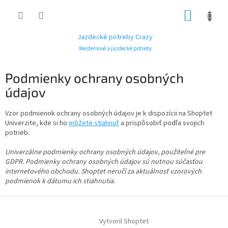
Prejsť
NÁKUP
na
obsah
KOŠÍK
Jazdecké potreby Crazy
Westernové a jazdecké potreby
Podmienky ochrany osobných
údajov
Vzor podmienok ochrany osobných údajov je k dispozícii na Shoptet
Univerzite, kde si ho
môžete stiahnuť
a prispôsobiť podľa svojich
potrieb.
Univerzálne podmienky ochrany osobných údajov, použiteľné pre
GDPR. Podmienky ochrany osobných údajov sú nutnou súčasťou
internetového obchodu. Shoptet neručí za aktuálnosť vzorových
podmienok k dátumu ich stiahnutia.
Z
á
Vytvoril Shoptet
p