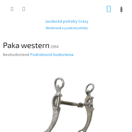
Prejsť
NÁKUP
na
obsah
KOŠÍK
Jazdecké potreby Crazy
Westernové a jazdecké potreby
Paka western
2958
Priemerné
Neohodnotené
Podrobnosti hodnotenia
hodnotenie
produktu
je
0,0
z
5
hviezdičiek.