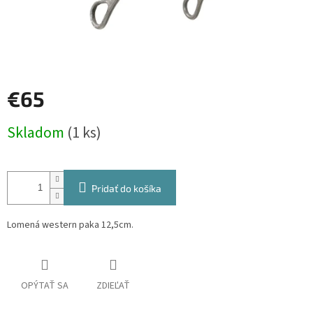
€65
Jednotková
Skladom
(1 ks)
cena:
Pridať do košíka
Lomená western paka 12,5cm.
OPÝTAŤ SA
ZDIEĽAŤ