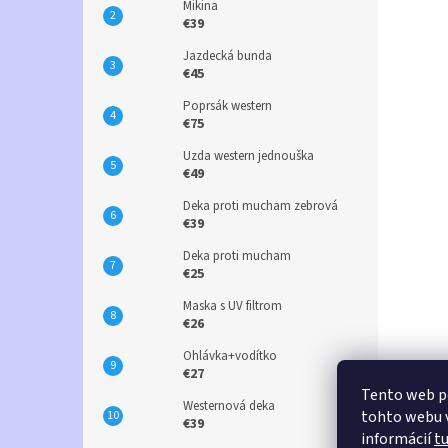
Mikina
€39
Jazdecká bunda
€45
Poprsák western
€75
Uzda western jednouška
€49
Deka proti mucham zebrová
€39
Deka proti mucham
€25
Maska s UV filtrom
€26
Ohlávka+vodítko
€27
Tento web p
Westernová deka
tohto webu v
€39
informácií
t