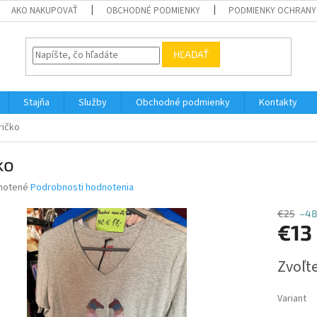
AKO NAKUPOVAŤ
OBCHODNÉ PODMIENKY
PODMIENKY OCHRANY
HĽADAŤ
Stajňa
Služby
Obchodné podmienky
Kontakty
ričko
ko
né
notené
Podrobnosti hodnotenia
nie
u
€25
–4
€13
Jednotk
Zvoľte
cena:
iek.
Variant