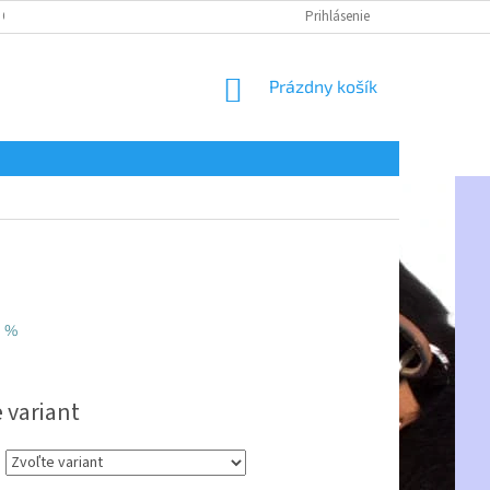
 OSOBNÝCH ÚDAJOV
Prihlásenie
NÁKUPNÝ
Prázdny košík
KOŠÍK
8 %
ová
 variant