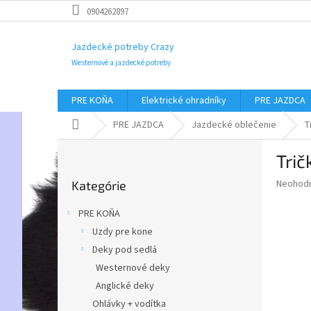
Prejsť
0904262897
na
obsah
Jazdecké potreby Crazy
Westernové a jazdecké potreby
PRE KOŇA
Elektrické ohradníky
PRE JAZDCA
Domov
PRE JAZDCA
Jazdecké oblečenie
T
B
Trič
o
Preskočiť
č
Priemer
Neohod
Kategórie
kategórie
n
hodnote
ý
produkt
PRE KOŇA
p
je
Uzdy pre kone
0,0
a
z
Deky pod sedlá
n
5
e
Westernové deky
hviezdič
l
Anglické deky
Ohlávky + vodítka