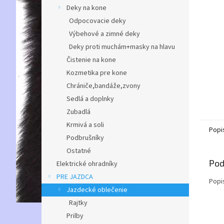
Deky na kone
Odpocovacie deky
Výbehové a zimné deky
Deky proti muchám+masky na hlavu
Čistenie na kone
Kozmetika pre kone
Chrániče,bandáže,zvony
Sedlá a doplnky
Zubadlá
Krmivá a soli
Popi
Podbrušníky
Ostatné
Pod
Elektrické ohradníky
PRE JAZDCA
Popi
Jazdecké oblečenie
Rajtky
Prilby