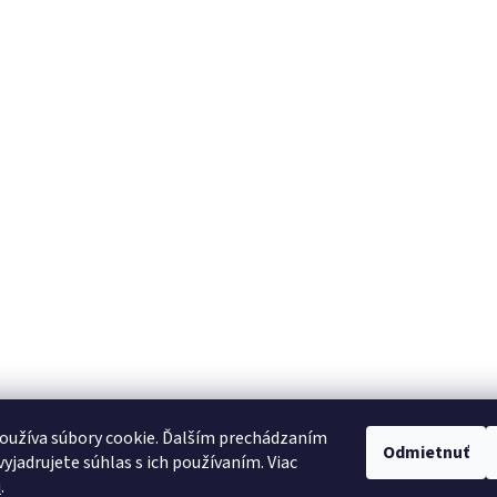
oužíva súbory cookie. Ďalším prechádzaním
Odmietnuť
yjadrujete súhlas s ich používaním. Viac
u
.