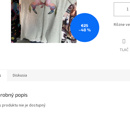
Rôzne veľ
€25
–48 %
TLAČ
s
Diskusia
robný popis
s produktu nie je dostupný