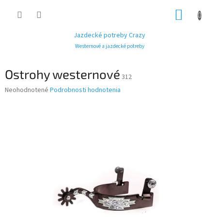
Prejsť
NÁKUP
na
obsah
KOŠÍK
Jazdecké potreby Crazy
Westernové a jazdecké potreby
Ostrohy westernové
312
Priemerné
Neohodnotené
Podrobnosti hodnotenia
hodnotenie
produktu
je
0,0
z
5
hviezdičiek.