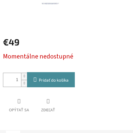
€49
Jednotková
Momentálne nedostupné
cena:
Pridať do košíka
OPÝTAŤ SA
ZDIEĽAŤ