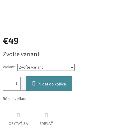
€49
Jednotková
Zvoľte variant
cena:
Variant
Pridať do košíka
Rôzne veľkosti .
OPÝTAŤ SA
ZDIEĽAŤ