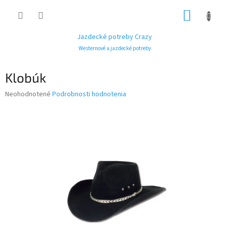
Prejsť
NÁKUP
na
obsah
KOŠÍK
Jazdecké potreby Crazy
Westernové a jazdecké potreby
Klobúk
Priemerné
Neohodnotené
Podrobnosti hodnotenia
hodnotenie
produktu
je
0,0
z
5
hviezdičiek.