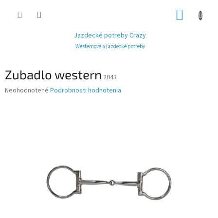
Prejsť
NÁKUP
na
obsah
KOŠÍK
Jazdecké potreby Crazy
Westernové a jazdecké potreby
Zubadlo western
2043
Priemerné
Neohodnotené
Podrobnosti hodnotenia
hodnotenie
produktu
je
0,0
z
5
hviezdičiek.