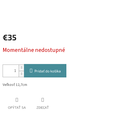
€35
Jednotková
Momentálne nedostupné
cena:
Pridať do košíka
Veľkosť 12,7cm
OPÝTAŤ SA
ZDIEĽAŤ