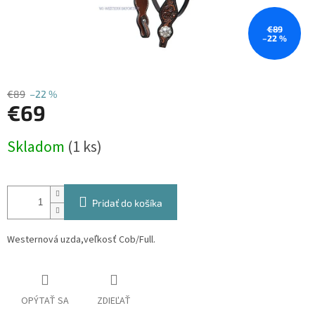
€89
–22 %
€89
–22 %
€69
Jednotková
Skladom
(1 ks)
cena:
Pridať do košíka
Westernová uzda,veľkosť Cob/Full.
OPÝTAŤ SA
ZDIEĽAŤ