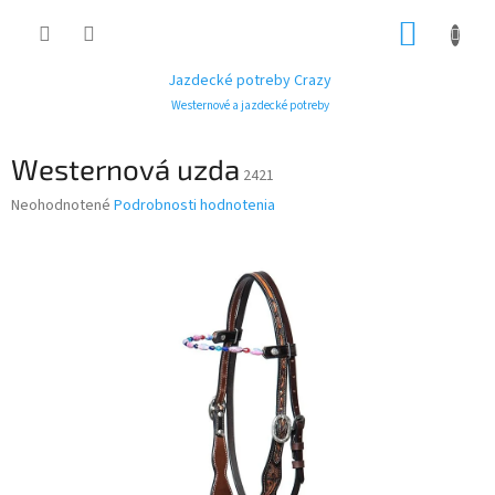
Prejsť
NÁKUP
na
obsah
KOŠÍK
Jazdecké potreby Crazy
Westernové a jazdecké potreby
Westernová uzda
2421
Priemerné
Neohodnotené
Podrobnosti hodnotenia
hodnotenie
produktu
je
0,0
z
5
hviezdičiek.