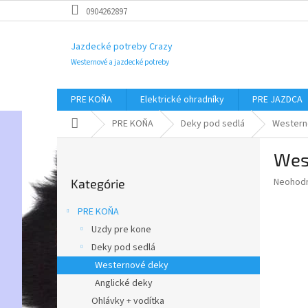
Prejsť
0904262897
na
obsah
Jazdecké potreby Crazy
Westernové a jazdecké potreby
PRE KOŇA
Elektrické ohradníky
PRE JAZDCA
Domov
PRE KOŇA
Deky pod sedlá
Western
B
Wes
o
Preskočiť
č
Priemer
Neohod
Kategórie
kategórie
n
hodnote
ý
produkt
PRE KOŇA
p
je
Uzdy pre kone
0,0
a
z
Deky pod sedlá
n
5
e
Westernové deky
hviezdič
l
Anglické deky
Ohlávky + vodítka