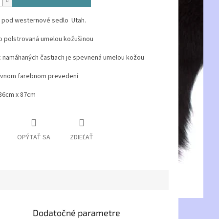
 pod westernové sedlo Utah.
ko polstrovaná umelou kožušinou
ac namáhaných častiach je spevnená umelou kožou
ktívnom farebnom prevedení
 86cm x 87cm
OPÝTAŤ SA
ZDIEĽAŤ
Dodatočné parametre