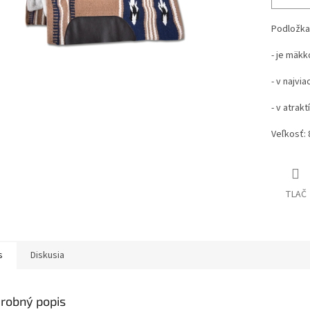
Podložka
- je mäk
- v najvi
- v atra
Veľkosť:
TLAČ
s
Diskusia
robný popis