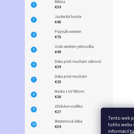
Mikina
€39
Jazdecká bunda
€45
Poprsák western
€75
Uzda western jednouška
€49
Deka proti mucham zebrová
€39
Deka proti mucham
€25
Maska s UV filtrom
€26
Ohlávka+vodítko
€27
Tento web p
Westernová deka
tohto webu v
€39
informácií
t