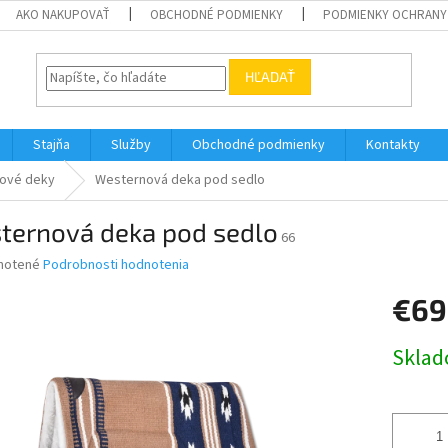
AKO NAKUPOVAŤ
OBCHODNÉ PODMIENKY
PODMIENKY OCHRANY
HĽADAŤ
Stajňa
Služby
Obchodné podmienky
Kontakty
ové deky
Westernová deka pod sedlo
ternová deka pod sedlo
66
né
notené
Podrobnosti hodnotenia
nie
€69
u
Jednotk
Skla
cena:
iek.