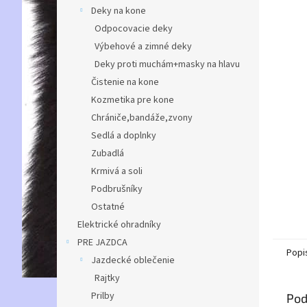
Deky na kone
Odpocovacie deky
Výbehové a zimné deky
Deky proti muchám+masky na hlavu
Čistenie na kone
Kozmetika pre kone
Chrániče,bandáže,zvony
Sedlá a doplnky
Zubadlá
Krmivá a soli
Podbrušníky
Ostatné
Elektrické ohradníky
PRE JAZDCA
Popi
Jazdecké oblečenie
Rajtky
Prilby
Pod