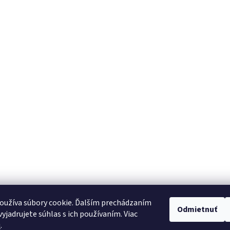
oužíva súbory cookie. Ďalším prechádzaním
Odmietnuť
yjadrujete súhlas s ich používaním. Viac
u
.