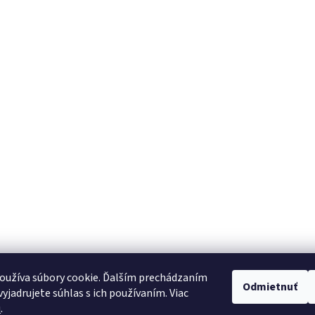
oužíva súbory cookie. Ďalším prechádzaním
Odmietnuť
yjadrujete súhlas s ich používaním. Viac
u
.