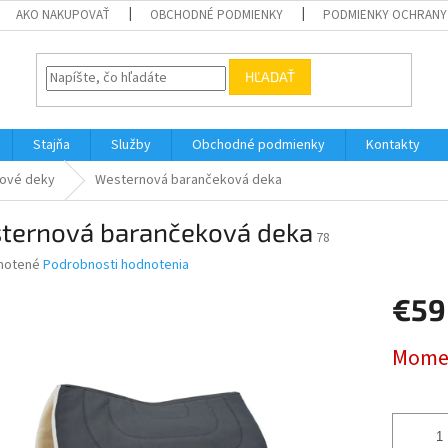
AKO NAKUPOVAŤ
OBCHODNÉ PODMIENKY
PODMIENKY OCHRANY
HĽADAŤ
Stajňa
Služby
Obchodné podmienky
Kontakty
ové deky
Westernová barančeková deka
ternová barančeková deka
78
né
notené
Podrobnosti hodnotenia
nie
€59
u
Jednotk
Momen
cena:
iek.