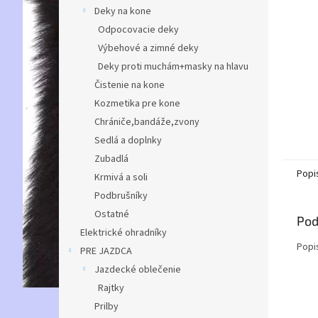
Deky na kone
Odpocovacie deky
Výbehové a zimné deky
Deky proti muchám+masky na hlavu
Čistenie na kone
Kozmetika pre kone
Chrániče,bandáže,zvony
Sedlá a doplnky
Zubadlá
Popi
Krmivá a soli
Podbrušníky
Ostatné
Pod
Elektrické ohradníky
Popi
PRE JAZDCA
Jazdecké oblečenie
Rajtky
Prilby