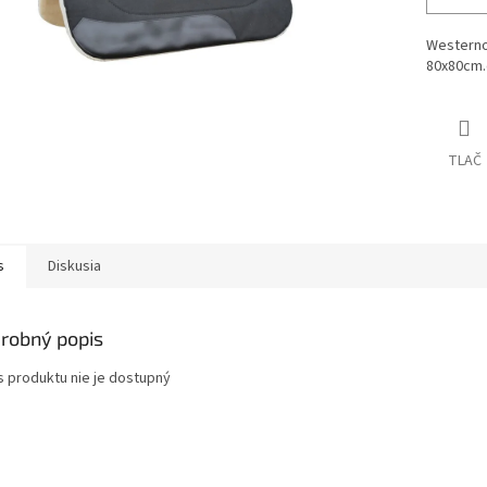
Westerno
80x80cm.č
TLAČ
s
Diskusia
robný popis
s produktu nie je dostupný