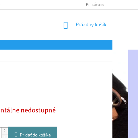
 OSOBNÝCH ÚDAJOV
Prihlásenie
NÁKUPNÝ
Prázdny košík
KOŠÍK
ová
tálne nedostupné
Pridať do košíka