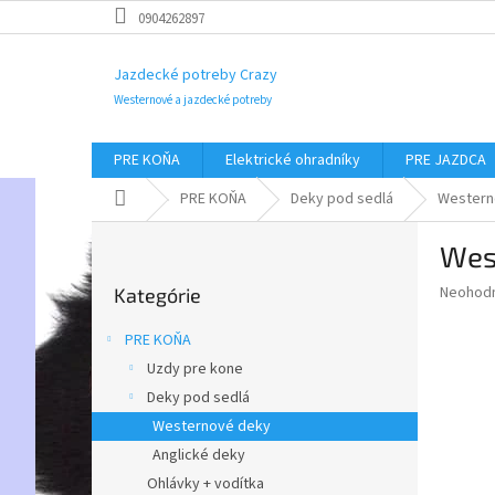
Prejsť
0904262897
na
obsah
Jazdecké potreby Crazy
Westernové a jazdecké potreby
PRE KOŇA
Elektrické ohradníky
PRE JAZDCA
Domov
PRE KOŇA
Deky pod sedlá
Western
B
Wes
o
Preskočiť
č
Priemer
Neohod
Kategórie
kategórie
n
hodnote
ý
produkt
PRE KOŇA
p
je
Uzdy pre kone
0,0
a
z
Deky pod sedlá
n
5
e
Westernové deky
hviezdič
l
Anglické deky
Ohlávky + vodítka