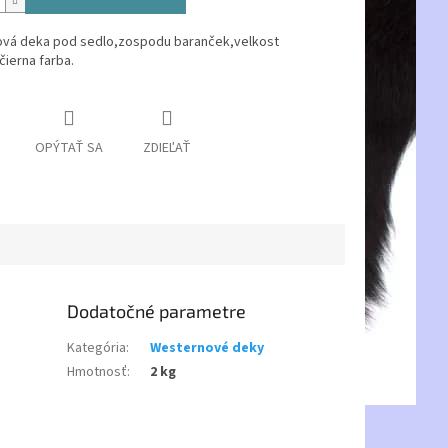
vá deka pod sedlo,zospodu baranček,velkost
ierna farba.
OPÝTAŤ SA
ZDIEĽAŤ
Dodatočné parametre
Kategória
:
Westernové deky
Hmotnosť
:
2 kg