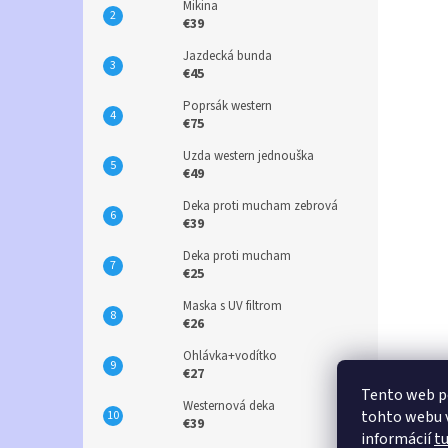
Mikina
€39
Jazdecká bunda
€45
Poprsák western
€75
Uzda western jednouška
€49
Deka proti mucham zebrová
€39
Deka proti mucham
€25
Maska s UV filtrom
€26
Ohlávka+vodítko
€27
Tento web p
Westernová deka
tohto webu v
€39
informácií
t