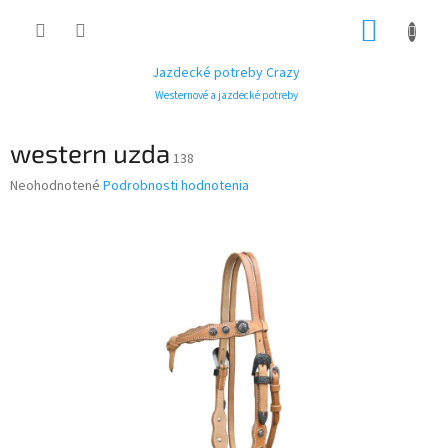
Prejsť
NÁKUP
na
obsah
KOŠÍK
Jazdecké potreby Crazy
Westernové a jazdecké potreby
western uzda
138
Priemerné
Neohodnotené
Podrobnosti hodnotenia
hodnotenie
produktu
je
0,0
z
5
hviezdičiek.