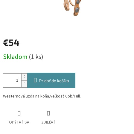
€54
Jednotková
Skladom
(1 ks)
cena:
Pridať do košíka
Westernová uzda na koňa,veľkosť Cob/Full.
OPÝTAŤ SA
ZDIEĽAŤ