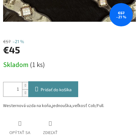
€57
–21 %
€57
–21 %
€45
Jednotková
Skladom
(1 ks)
cena:
Pridať do košíka
Westernová uzda na koňa,jednouška,veľkosť Cob/Full.
OPÝTAŤ SA
ZDIEĽAŤ