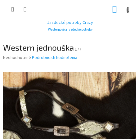
Prejsť
NÁKUP
na
obsah
KOŠÍK
Jazdecké potreby Crazy
Westernové a jazdecké potreby
Western jednouška
177
Priemerné
Neohodnotené
Podrobnosti hodnotenia
hodnotenie
produktu
je
0,0
z
5
hviezdičiek.