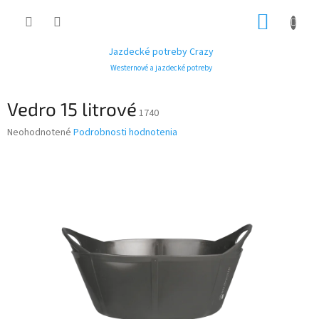
Prejsť
NÁKUP
na
obsah
KOŠÍK
Jazdecké potreby Crazy
Westernové a jazdecké potreby
Vedro 15 litrové
1740
Priemerné
Neohodnotené
Podrobnosti hodnotenia
hodnotenie
produktu
je
0,0
z
5
hviezdičiek.