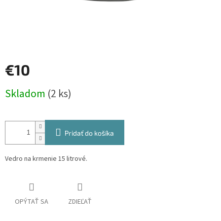
€10
Jednotková
Skladom
(2 ks)
cena:
Pridať do košíka
Vedro na krmenie 15 litrové.
OPÝTAŤ SA
ZDIEĽAŤ