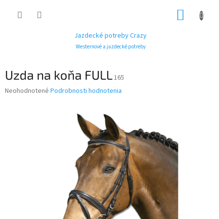
Prejsť
NÁKUP
na
obsah
KOŠÍK
Jazdecké potreby Crazy
Westernové a jazdecké potreby
Uzda na koňa FULL
165
Priemerné
Neohodnotené
Podrobnosti hodnotenia
hodnotenie
produktu
je
0,0
z
5
hviezdičiek.