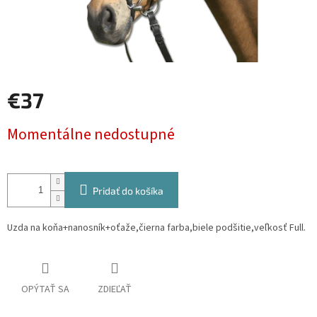
€37
Jednotková
Momentálne nedostupné
cena:
Pridať do košíka
Uzda na koňa+nanosník+oťaže,čierna farba,biele podšitie,veľkosť Full.
OPÝTAŤ SA
ZDIEĽAŤ