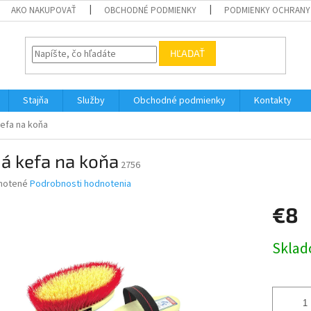
AKO NAKUPOVAŤ
OBCHODNÉ PODMIENKY
PODMIENKY OCHRANY
HĽADAŤ
Stajňa
Služby
Obchodné podmienky
Kontakty
efa na koňa
á kefa na koňa
2756
né
notené
Podrobnosti hodnotenia
nie
€8
u
Jednotk
Skla
cena:
iek.