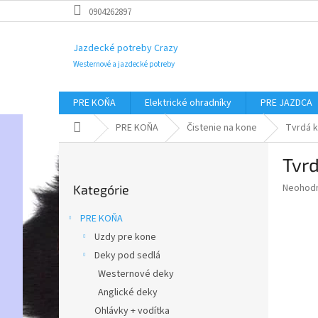
Prejsť
0904262897
na
obsah
Jazdecké potreby Crazy
Westernové a jazdecké potreby
PRE KOŇA
Elektrické ohradníky
PRE JAZDCA
Domov
PRE KOŇA
Čistenie na kone
Tvrdá k
B
Tvrd
o
Preskočiť
č
Priemer
Neohod
Kategórie
kategórie
n
hodnote
ý
produkt
PRE KOŇA
p
je
Uzdy pre kone
0,0
a
z
Deky pod sedlá
n
5
e
Westernové deky
hviezdič
l
Anglické deky
Ohlávky + vodítka