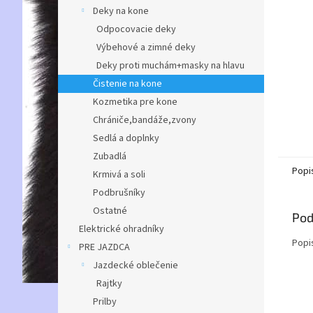
Deky na kone
Odpocovacie deky
Výbehové a zimné deky
Deky proti muchám+masky na hlavu
Čistenie na kone
Kozmetika pre kone
Chrániče,bandáže,zvony
Sedlá a doplnky
Zubadlá
Popi
Krmivá a soli
Podbrušníky
Ostatné
Pod
Elektrické ohradníky
Popi
PRE JAZDCA
Jazdecké oblečenie
Rajtky
Prilby