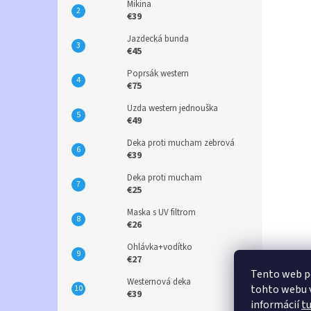
Mikina
€39
Jazdecká bunda
€45
Poprsák western
€75
Uzda western jednouška
€49
Deka proti mucham zebrová
€39
Deka proti mucham
€25
Maska s UV filtrom
€26
Ohlávka+vodítko
€27
Tento web p
Westernová deka
tohto webu v
€39
informácií
t