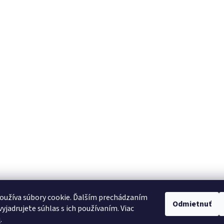
oužíva súbory cookie. Ďalším prechádzaním
Odmietnuť
yjadrujete súhlas s ich používaním. Viac
u
.