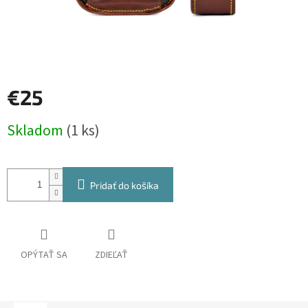
€25
Jednotková
Skladom
(1 ks)
cena:
Pridať do košíka
OPÝTAŤ SA
ZDIEĽAŤ