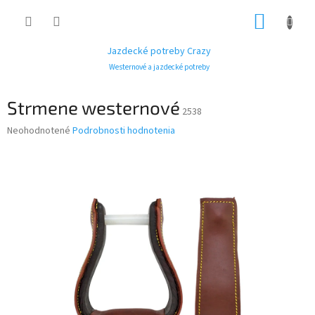
Prejsť
NÁKUP
na
obsah
KOŠÍK
Jazdecké potreby Crazy
Westernové a jazdecké potreby
Strmene westernové
2538
Priemerné
Neohodnotené
Podrobnosti hodnotenia
hodnotenie
produktu
je
0,0
z
5
hviezdičiek.