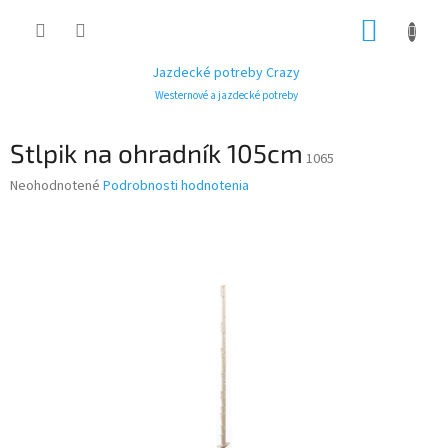
Prejsť
NÁKUP
na
obsah
KOŠÍK
Jazdecké potreby Crazy
Westernové a jazdecké potreby
Stlpik na ohradník 105cm
1065
Priemerné
Neohodnotené
Podrobnosti hodnotenia
hodnotenie
produktu
je
0,0
z
5
hviezdičiek.