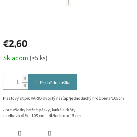
€2,60
Jednotková
Skladom
(>5 ks)
cena:
Pridať do košíka
Plastový stĺpik VARIO dvojitý nášľap/jednoduchý hrot/biela/105cm
• pre všetky bežné pásky, lanká a drôty
• celková dĺžka 105 cm -- dĺžka hrotu 15 cm