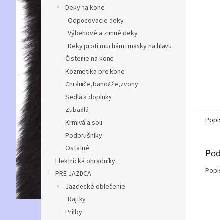
Deky na kone
Odpocovacie deky
Výbehové a zimné deky
Deky proti muchám+masky na hlavu
Čistenie na kone
Kozmetika pre kone
Chrániče,bandáže,zvony
Sedlá a doplnky
Zubadlá
Popi
Krmivá a soli
Podbrušníky
Ostatné
Pod
Elektrické ohradníky
Popi
PRE JAZDCA
Jazdecké oblečenie
Rajtky
Prilby