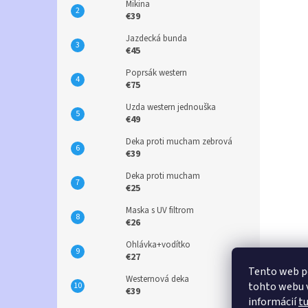
Mikina
€39
Jazdecká bunda
€45
Poprsák western
€75
Uzda western jednouška
€49
Deka proti mucham zebrová
€39
Deka proti mucham
€25
Maska s UV filtrom
€26
Ohlávka+vodítko
€27
Tento web p
Westernová deka
tohto webu v
€39
informácií
t