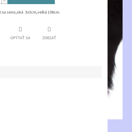
et na seno,oká 3x3cm,velká 106cm.
OPÝTAŤ SA
ZDIEĽAŤ