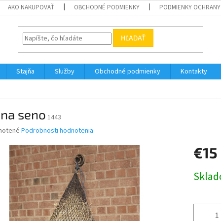
AKO NAKUPOVAŤ
OBCHODNÉ PODMIENKY
PODMIENKY OCHRANY
HĽADAŤ
Stajňa
Služby
Obchodné podmienky
Kontakty
 na seno
1443
né
notené
Podrobnosti hodnotenia
nie
€15
u
Jednotk
Skla
cena:
iek.