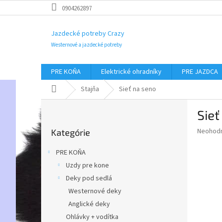
Prejsť
0904262897
na
obsah
Jazdecké potreby Crazy
Westernové a jazdecké potreby
PRE KOŇA
Elektrické ohradníky
PRE JAZDCA
Domov
Stajňa
Sieť na seno
B
Sieť
o
Preskočiť
č
Priemer
Neohod
Kategórie
kategórie
n
hodnote
ý
produkt
PRE KOŇA
p
je
Uzdy pre kone
0,0
a
z
Deky pod sedlá
n
5
e
Westernové deky
hviezdič
l
Anglické deky
Ohlávky + vodítka