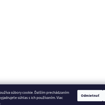
oužíva súbory cookie. Ďalším prechádzaním
Odmietnuť
yjadrujete súhlas s ich používaním. Viac
u
.