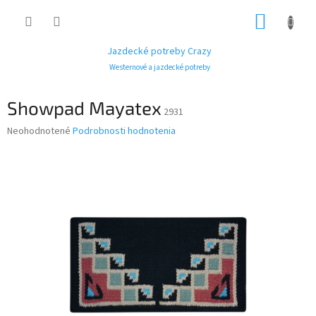
Prejsť
NÁKUP
na
obsah
KOŠÍK
Jazdecké potreby Crazy
Westernové a jazdecké potreby
Showpad Mayatex
2931
Priemerné
Neohodnotené
Podrobnosti hodnotenia
hodnotenie
produktu
je
0,0
z
5
hviezdičiek.