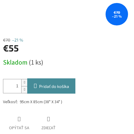
€70
–21 %
€70
–21 %
€55
Jednotková
Skladom
(1 ks)
cena:
Pridať do košíka
Veľkosť: 95cm X 85cm (38" X 34" )
OPÝTAŤ SA
ZDIEĽAŤ