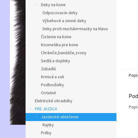
Deky na kone
Odpocovacie deky
Výbehové a zimné deky
Deky proti muchám+masky na hlavu
Čistenie na kone
Kozmetika pre kone
Chrániče,bandáže,zvony
Sedlá a doplnky
Zubadlá
Popi
Krmivá a soli
Podbrušníky
Ostatné
Pod
Elektrické ohradníky
Popi
PRE JAZDCA
Jazdecké oblečenie
Rajtky
Prilby