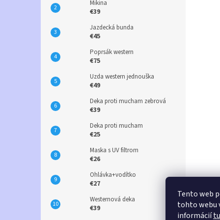
Mikina
€39
Jazdecká bunda
€45
Poprsák western
€75
Uzda western jednouška
€49
Deka proti mucham zebrová
€39
Deka proti mucham
€25
Maska s UV filtrom
€26
Ohlávka+vodítko
€27
Tento web p
Westernová deka
tohto webu v
€39
informácií
t