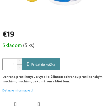
€19
Jednotková
Skladom
(5 ks)
cena:
Pridať do košíka
Ochrana proti hmyzu s vysoko účinnou ochranou proti konským
muchám, muchám, pakomárom a kliešťom.
Detailné informácie