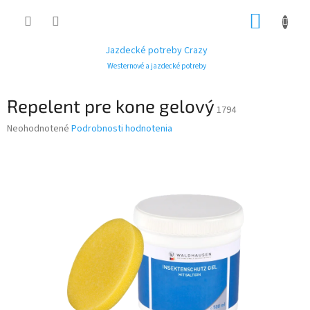
Prejsť
NÁKUP
na
obsah
KOŠÍK
Jazdecké potreby Crazy
Westernové a jazdecké potreby
Repelent pre kone gelový
1794
Priemerné
Neohodnotené
Podrobnosti hodnotenia
hodnotenie
produktu
je
0,0
z
5
hviezdičiek.