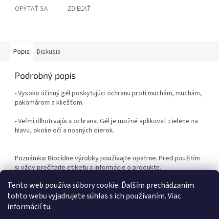
OPÝTAŤ SA
ZDIEĽAŤ
Popis
Diskusia
Podrobný popis
- Vysoko účinný gél poskytujúci ochranu proti muchám, muchám,
pakomárom a kliešťom.
- Veľmi dlhotrvajúca ochrana. Gél je možné aplikovať cielene na
hlavu, okolie očí a nosných dierok.
Poznámka: Biocídne výrobky používajte opatrne. Pred použitím
si vždy prečítajte etiketu a informácie o produkte.
Tento web používa súbory cookie. Ďalším prechádzaním
Obsah: 500 ml
tohto webu vyjadrujete súhlas s ich používaním. Viac
informácií
tu
.
Z