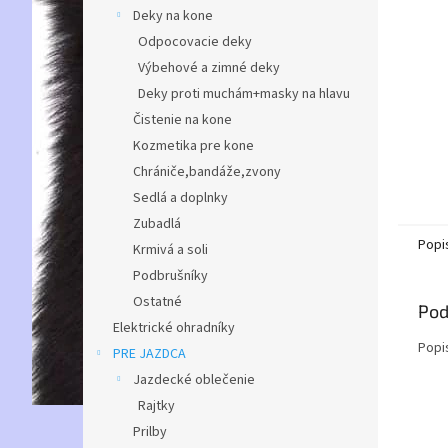
Deky na kone
Odpocovacie deky
Výbehové a zimné deky
Deky proti muchám+masky na hlavu
Čistenie na kone
Kozmetika pre kone
Chrániče,bandáže,zvony
Sedlá a doplnky
Zubadlá
Popi
Krmivá a soli
Podbrušníky
Ostatné
Pod
Elektrické ohradníky
Popi
PRE JAZDCA
Jazdecké oblečenie
Rajtky
Prilby