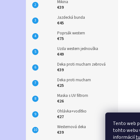
Mikina
€39
Jazdecká bunda
€45
Poprsák western
€75
Uzda western jednouška
€49
Deka proti mucham zebrová
€39
Deka proti mucham
€25
Maska s UV filtrom
€26
Ohlávka+vodítko
€27
Tento web p
Westernová deka
tohto webu v
€39
informácií
t