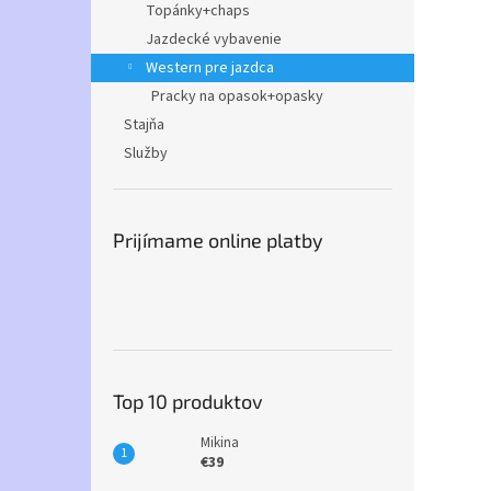
Topánky+chaps
Jazdecké vybavenie
Western pre jazdca
Pracky na opasok+opasky
Stajňa
Služby
Prijímame online platby
Top 10 produktov
Mikina
€39