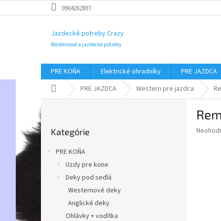
Prejsť
0904262897
na
obsah
Jazdecké potreby Crazy
Westernové a jazdecké potreby
PRE KOŇA
Elektrické ohradníky
PRE JAZDCA
Domov
PRE JAZDCA
Western pre jazdca
Re
B
Rem
o
Preskočiť
č
Priemer
Neohod
Kategórie
kategórie
n
hodnote
ý
produkt
PRE KOŇA
p
je
Uzdy pre kone
0,0
a
z
Deky pod sedlá
n
5
e
Westernové deky
hviezdič
l
Anglické deky
Ohlávky + vodítka