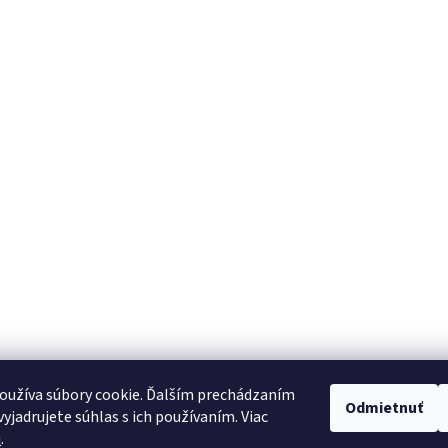
oužíva súbory cookie. Ďalším prechádzaním
Odmietnuť
yjadrujete súhlas s ich používaním. Viac
u
.