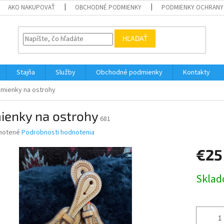
AKO NAKUPOVAŤ
OBCHODNÉ PODMIENKY
PODMIENKY OCHRANY
HĽADAŤ
Stajňa
Služby
Obchodné podmienky
Kontakty
mienky na ostrohy
ienky na ostrohy
681
né
notené
Podrobnosti hodnotenia
nie
€25
u
Jednotk
Skla
cena:
iek.