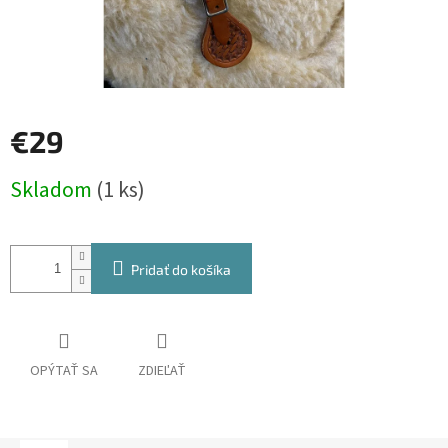
€29
Jednotková
Skladom
(1 ks)
cena:
Pridať do košíka
OPÝTAŤ SA
ZDIEĽAŤ