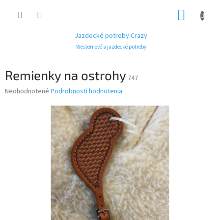
Prejsť
NÁKUP
na
obsah
KOŠÍK
Jazdecké potreby Crazy
Westernové a jazdecké potreby
Remienky na ostrohy
747
Priemerné
Neohodnotené
Podrobnosti hodnotenia
hodnotenie
produktu
je
0,0
z
5
hviezdičiek.