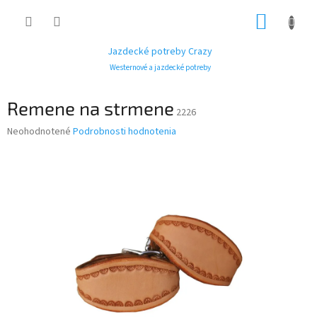
Prejsť
NÁKUP
na
obsah
KOŠÍK
Jazdecké potreby Crazy
Westernové a jazdecké potreby
Remene na strmene
2226
Priemerné
Neohodnotené
Podrobnosti hodnotenia
hodnotenie
produktu
je
0,0
z
5
hviezdičiek.