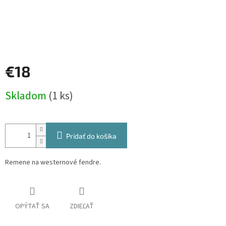
€18
Jednotková
Skladom
(1 ks)
cena:
Pridať do košíka
Remene na westernové fendre.
OPÝTAŤ SA
ZDIEĽAŤ