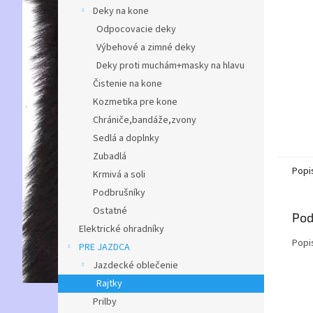
Deky na kone
Odpocovacie deky
Výbehové a zimné deky
Deky proti muchám+masky na hlavu
Čistenie na kone
Kozmetika pre kone
Chrániče,bandáže,zvony
Sedlá a doplnky
Zubadlá
Popi
Krmivá a soli
Podbrušníky
Ostatné
Pod
Elektrické ohradníky
Popi
PRE JAZDCA
Jazdecké oblečenie
Rajtky
Prilby