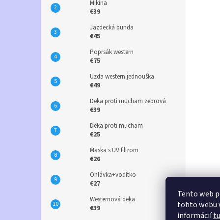
Mikina
€39
Jazdecká bunda
€45
Poprsák western
€75
Uzda western jednouška
€49
Deka proti mucham zebrová
€39
Deka proti mucham
€25
Maska s UV filtrom
€26
Ohlávka+vodítko
€27
Tento web p
Westernová deka
tohto webu v
€39
informácií
t