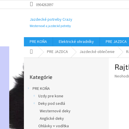
Prejsť
0904262897
na
obsah
Jazdecké potreby Crazy
Westernové a jazdecké potreby
PRE KOŇA
Elektrické ohradníky
PRE JAZDCA
Domov
PRE JAZDCA
Jazdecké oblečenie
R
B
Raj
o
Preskočiť
č
Priemer
Neohod
Kategórie
kategórie
n
hodnote
ý
produkt
PRE KOŇA
p
je
Uzdy pre kone
0,0
a
z
Deky pod sedlá
n
5
e
Westernové deky
hviezdič
l
Anglické deky
Ohlávky + vodítka