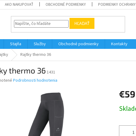
AKO NAKUPOVAŤ
OBCHODNÉ PODMIENKY
PODMIENKY OCHRANY
HĽADAŤ
Stajňa
Služby
Obchodné podmienky
Kontakty
ajtky
Rajtky thermo 36
tky thermo 36
1431
né
notené
Podrobnosti hodnotenia
nie
€59
u
Jednotk
Skla
cena:
iek.