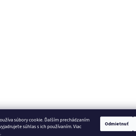
oužíva súbory cookie. Ďalším prechádzaním
Odmietnuť
yjadrujete súhlas s ich používaním. Viac
u
.