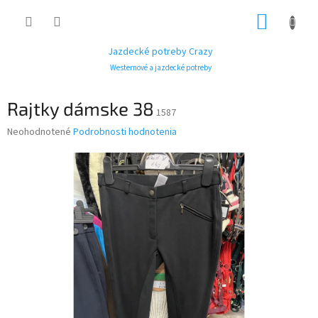
Prejsť
NÁKUP
na
obsah
KOŠÍK
Jazdecké potreby Crazy
Westernové a jazdecké potreby
Rajtky dámske 38
1587
Priemerné
Neohodnotené
Podrobnosti hodnotenia
hodnotenie
produktu
je
0,0
z
5
hviezdičiek.