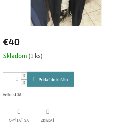
€40
Jednotková
Skladom
(1 ks)
cena:
Pridať do košíka
Velkost 38
OPÝTAŤ SA
ZDIEĽAŤ