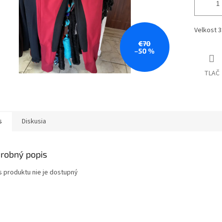
Velkost 3
€70
–50 %
TLAČ
s
Diskusia
robný popis
s produktu nie je dostupný