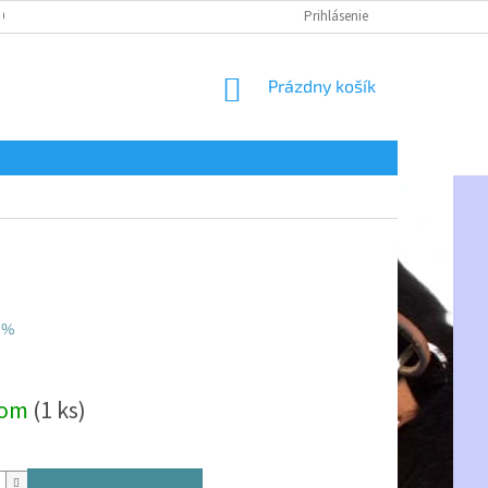
 OSOBNÝCH ÚDAJOV
Prihlásenie
NÁKUPNÝ
Prázdny košík
KOŠÍK
 %
ová
dom
(1 ks)