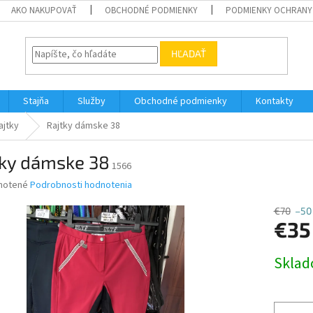
AKO NAKUPOVAŤ
OBCHODNÉ PODMIENKY
PODMIENKY OCHRANY
HĽADAŤ
Stajňa
Služby
Obchodné podmienky
Kontakty
ajtky
Rajtky dámske 38
tky dámske 38
1566
né
notené
Podrobnosti hodnotenia
nie
u
€70
–50
€35
Jednotk
Skla
cena:
iek.