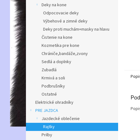
Deky na kone
Odpocovacie deky
Výbehové a zimné deky
Deky proti muchám+masky na hlavu
Čistenie na kone
Kozmetika pre kone
Chrániče,bandáže,zvony
Sedlá a doplnky
Zubadlá
Popi
Krmivá a soli
Podbrušníky
Ostatné
Pod
Elektrické ohradníky
Popi
PRE JAZDCA
Jazdecké oblečenie
Rajtky
Prilby