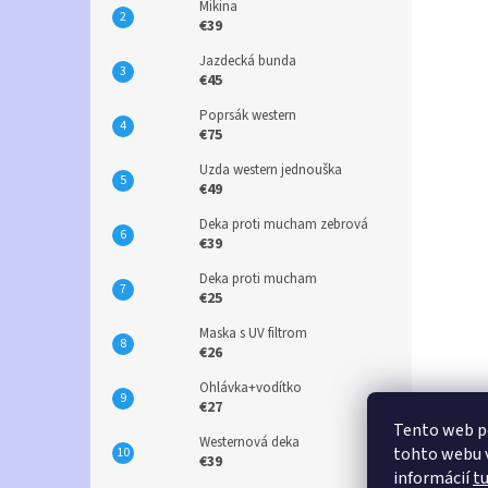
Mikina
€39
Jazdecká bunda
€45
Poprsák western
€75
Uzda western jednouška
€49
Deka proti mucham zebrová
€39
Deka proti mucham
€25
Maska s UV filtrom
€26
Ohlávka+vodítko
€27
Tento web p
Westernová deka
tohto webu v
€39
informácií
t