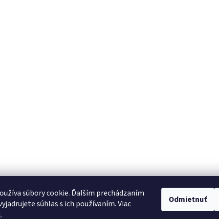
oužíva súbory cookie. Ďalším prechádzaním
Odmietnuť
yjadrujete súhlas s ich používaním. Viac
u
.