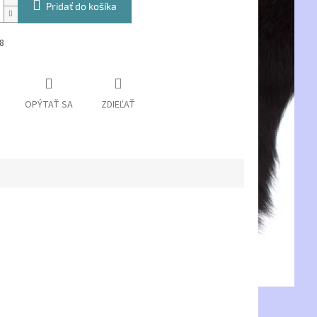
Pridať do košíka
8
OPÝTAŤ SA
ZDIEĽAŤ