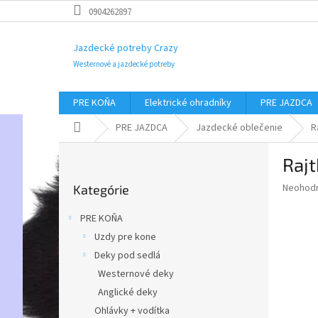
Prejsť
0904262897
na
obsah
Jazdecké potreby Crazy
Westernové a jazdecké potreby
PRE KOŇA
Elektrické ohradníky
PRE JAZDCA
Domov
PRE JAZDCA
Jazdecké oblečenie
R
B
Raj
o
Preskočiť
č
Priemer
Neohod
Kategórie
kategórie
n
hodnote
ý
produkt
PRE KOŇA
p
je
Uzdy pre kone
0,0
a
z
Deky pod sedlá
n
5
e
Westernové deky
hviezdič
l
Anglické deky
Ohlávky + vodítka