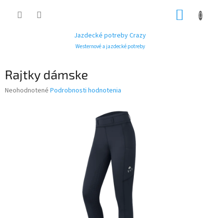
Prejsť
NÁKUP
na
obsah
KOŠÍK
Jazdecké potreby Crazy
Westernové a jazdecké potreby
Rajtky dámske
Priemerné
Neohodnotené
Podrobnosti hodnotenia
hodnotenie
produktu
je
0,0
z
5
hviezdičiek.