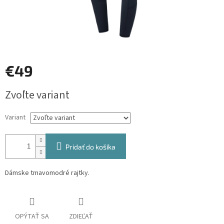
€49
Jednotková
Zvoľte variant
cena:
Variant
Pridať do košíka
Dámske tmavomodré rajtky.
OPÝTAŤ SA
ZDIEĽAŤ