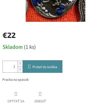
€22
Jednotková
Skladom
(1 ks)
cena:
Pridať do košíka
Pracka na opasok
OPÝTAŤ SA
ZDIEĽAŤ