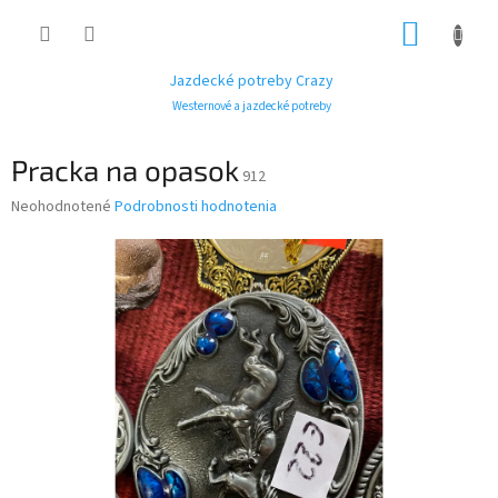
Prejsť
NÁKUP
na
obsah
KOŠÍK
Jazdecké potreby Crazy
Westernové a jazdecké potreby
Pracka na opasok
912
Priemerné
Neohodnotené
Podrobnosti hodnotenia
hodnotenie
produktu
je
0,0
z
5
hviezdičiek.