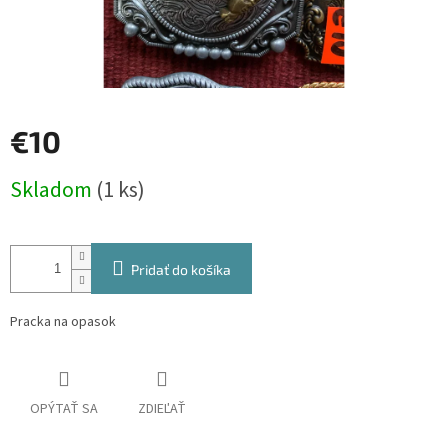
€10
Jednotková
Skladom
(1 ks)
cena:
Pridať do košíka
Pracka na opasok
OPÝTAŤ SA
ZDIEĽAŤ