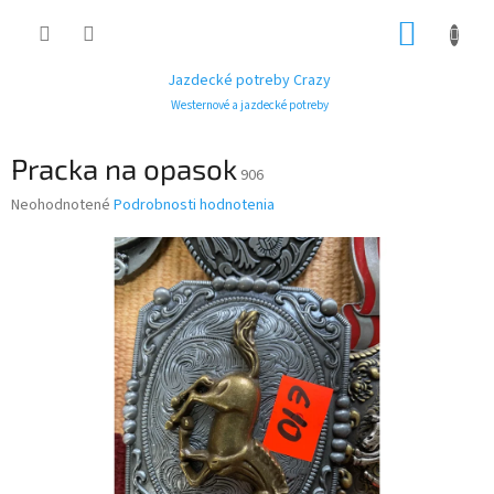
Prejsť
NÁKUP
na
obsah
KOŠÍK
Jazdecké potreby Crazy
Westernové a jazdecké potreby
Pracka na opasok
906
Priemerné
Neohodnotené
Podrobnosti hodnotenia
hodnotenie
produktu
je
0,0
z
5
hviezdičiek.