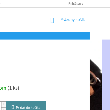
 OSOBNÝCH ÚDAJOV
Prihlásenie
NÁKUPNÝ
Prázdny košík
KOŠÍK
ová
dom
(1 ks)
Pridať do košíka