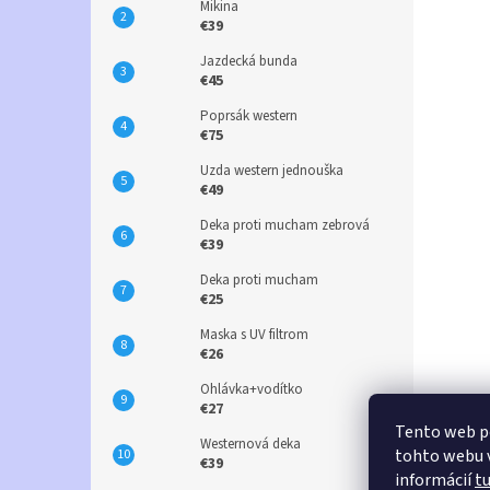
Mikina
€39
Jazdecká bunda
€45
Poprsák western
€75
Uzda western jednouška
€49
Deka proti mucham zebrová
€39
Deka proti mucham
€25
Maska s UV filtrom
€26
Ohlávka+vodítko
€27
Tento web p
Westernová deka
tohto webu v
€39
informácií
t