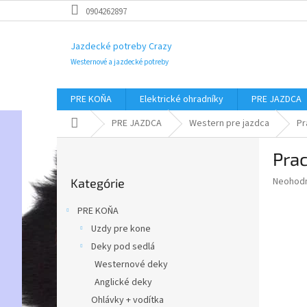
Prejsť
0904262897
na
obsah
Jazdecké potreby Crazy
Westernové a jazdecké potreby
PRE KOŇA
Elektrické ohradníky
PRE JAZDCA
Domov
PRE JAZDCA
Western pre jazdca
Pr
B
Pra
o
Preskočiť
č
Priemer
Neohod
Kategórie
kategórie
n
hodnote
ý
produkt
PRE KOŇA
p
je
Uzdy pre kone
0,0
a
z
Deky pod sedlá
n
5
e
Westernové deky
hviezdič
l
Anglické deky
Ohlávky + vodítka