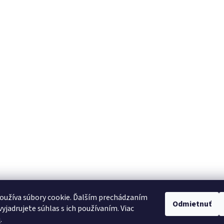
oužíva súbory cookie. Ďalším prechádzaním
Odmietnuť
yjadrujete súhlas s ich používaním. Viac
u
.