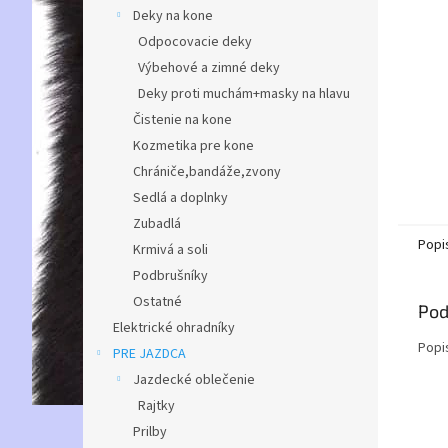
Deky na kone
Odpocovacie deky
Výbehové a zimné deky
Deky proti muchám+masky na hlavu
Čistenie na kone
Kozmetika pre kone
Chrániče,bandáže,zvony
Sedlá a doplnky
Zubadlá
Popi
Krmivá a soli
Podbrušníky
Ostatné
Pod
Elektrické ohradníky
Popi
PRE JAZDCA
Jazdecké oblečenie
Rajtky
Prilby