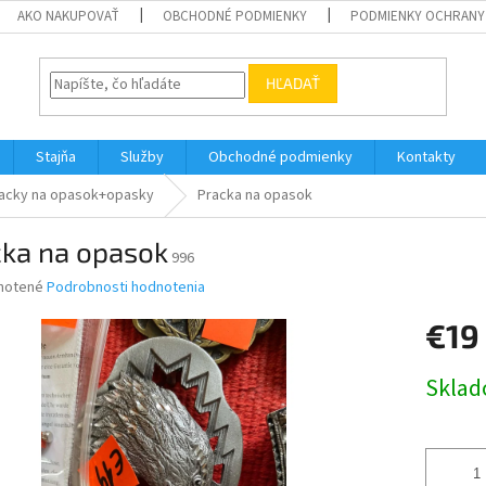
AKO NAKUPOVAŤ
OBCHODNÉ PODMIENKY
PODMIENKY OCHRANY
HĽADAŤ
Stajňa
Služby
Obchodné podmienky
Kontakty
acky na opasok+opasky
Pracka na opasok
cka na opasok
996
né
notené
Podrobnosti hodnotenia
nie
€19
u
Jednotk
Skla
cena:
iek.