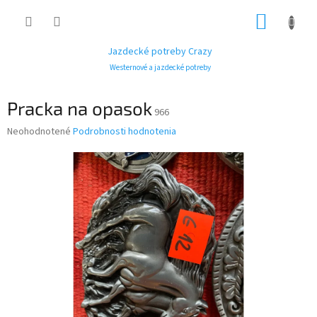
Prejsť
NÁKUP
na
obsah
KOŠÍK
Jazdecké potreby Crazy
Westernové a jazdecké potreby
Pracka na opasok
966
Priemerné
Neohodnotené
Podrobnosti hodnotenia
hodnotenie
produktu
je
0,0
z
5
hviezdičiek.