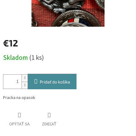
€12
Jednotková
Skladom
(1 ks)
cena:
Pridať do košíka
Pracka na opasok
OPÝTAŤ SA
ZDIEĽAŤ