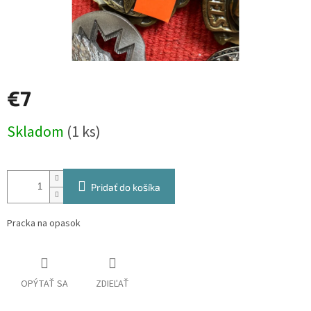
€7
Jednotková
Skladom
(1 ks)
cena:
Pridať do košíka
Pracka na opasok
OPÝTAŤ SA
ZDIEĽAŤ