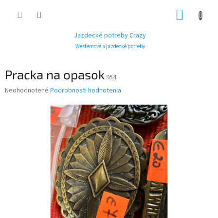
Prejsť
NÁKUP
na
obsah
KOŠÍK
Jazdecké potreby Crazy
Westernové a jazdecké potreby
Pracka na opasok
954
Priemerné
Neohodnotené
Podrobnosti hodnotenia
hodnotenie
produktu
je
0,0
z
5
hviezdičiek.