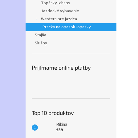
Topánky+chaps
Jazdecké vybavenie
Western pre jazdca
Pracky na opasok+opasky
Stajňa
Služby
Prijímame online platby
Top 10 produktov
Mikina
€39