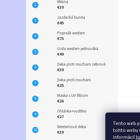
Mikina
€39
Jazdecká bunda
€45
Poprsák western
€75
Uzda western jednouška
€49
Deka proti mucham zebrová
€39
Deka proti mucham
€25
Maska s UV filtrom
€26
Ohlávka+vodítko
€27
Tento web p
Westernová deka
tohto webu v
€39
informácií
t