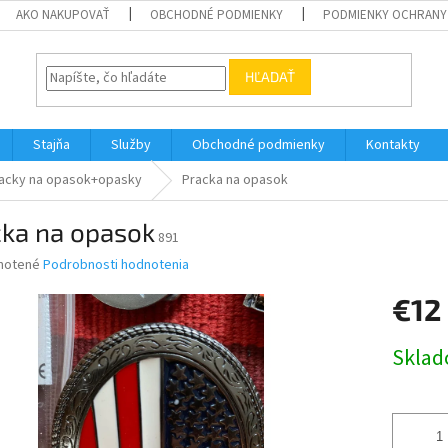
AKO NAKUPOVAŤ
OBCHODNÉ PODMIENKY
PODMIENKY OCHRANY
HĽADAŤ
Stajňa
Služby
Obchodné podmienky
Kontakty
acky na opasok+opasky
Pracka na opasok
cka na opasok
891
né
notené
Podrobnosti hodnotenia
nie
€12
u
Jednotk
Skla
cena:
iek.