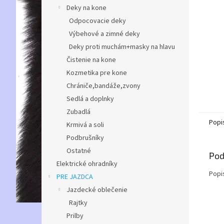
Deky na kone
Odpocovacie deky
Výbehové a zimné deky
Deky proti muchám+masky na hlavu
Čistenie na kone
Kozmetika pre kone
Chrániče,bandáže,zvony
Sedlá a doplnky
Zubadlá
Popi
Krmivá a soli
Podbrušníky
Ostatné
Pod
Elektrické ohradníky
Popi
PRE JAZDCA
Jazdecké oblečenie
Rajtky
Prilby