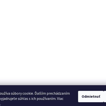
oužíva súbory cookie. Ďalším prechádzaním
Odmietnuť
yjadrujete súhlas s ich používaním. Viac
u
.