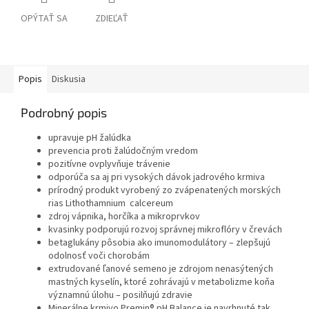
OPÝTAŤ SA
ZDIEĽAŤ
Popis
Diskusia
Podrobný popis
upravuje pH žalúdka
prevencia proti žalúdočným vredom
pozitívne ovplyvňuje trávenie
odporúča sa aj pri vysokých dávok jadrového krmiva
prírodný produkt vyrobený zo zvápenatených morských
rias Lithothamnium calcereum
zdroj vápnika, horčíka a mikroprvkov
kvasinky podporujú rozvoj správnej mikroflóry v črevách
betaglukány pôsobia ako imunomodulátory – zlepšujú
odolnosť voči chorobám
extrudované ľanové semeno je zdrojom nenasýtených
mastných kyselín, ktoré zohrávajú v metabolizme koňa
významnú úlohu – posilňujú zdravie
Minerálne krmivo Premin® pH Balance je navrhnuté tak,