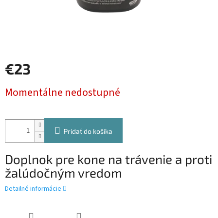
€23
Jednotková
Momentálne nedostupné
cena:
Pridať do košíka
Doplnok pre kone na trávenie a proti
žalúdočným vredom
Detailné informácie