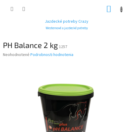
Prejsť
NÁKUP
na
obsah
KOŠÍK
Jazdecké potreby Crazy
Westernové a jazdecké potreby
PH Balance 2 kg
1257
Priemerné
Neohodnotené
Podrobnosti hodnotenia
hodnotenie
produktu
je
0,0
z
5
hviezdičiek.