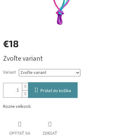
€18
Jednotková
Zvoľte variant
cena:
Variant
Pridať do košíka
Rozne velkosti.
OPÝTAŤ SA
ZDIEĽAŤ