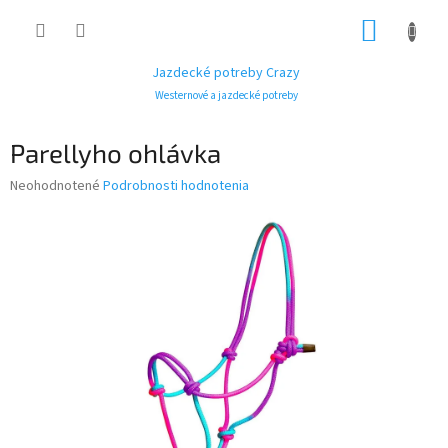
Prejsť
NÁKUP
na
obsah
KOŠÍK
Jazdecké potreby Crazy
Westernové a jazdecké potreby
Parellyho ohlávka
Priemerné
Neohodnotené
Podrobnosti hodnotenia
hodnotenie
produktu
je
0,0
z
5
hviezdičiek.