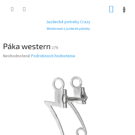
Prejsť
NÁKUP
na
obsah
KOŠÍK
Jazdecké potreby Crazy
Westernové a jazdecké potreby
Páka western
279
Priemerné
Neohodnotené
Podrobnosti hodnotenia
hodnotenie
produktu
je
0,0
z
5
hviezdičiek.