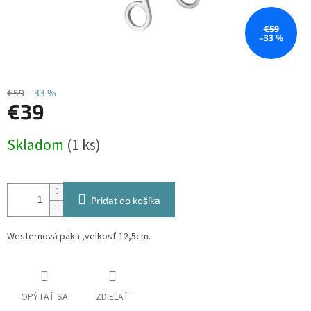
€59
–33 %
€59
–33 %
€39
Jednotková
Skladom
(1 ks)
cena:
Pridať do košíka
Westernová paka ,velkosť 12,5cm.
OPÝTAŤ SA
ZDIEĽAŤ