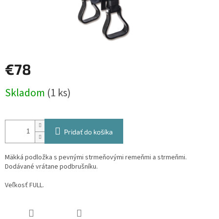
€78
Jednotková
Skladom
(1 ks)
cena:
Pridať do košíka
Mäkká podložka s pevnými strmeňovými remeňmi a strmeňmi.
Dodávané vrátane podbrušníku.
Veľkosť FULL.