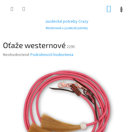
Prejsť
NÁKUP
na
obsah
KOŠÍK
Jazdecké potreby Crazy
Westernové a jazdecké potreby
Oťaže westernové
2295
Priemerné
Neohodnotené
Podrobnosti hodnotenia
hodnotenie
produktu
je
0,0
z
5
hviezdičiek.