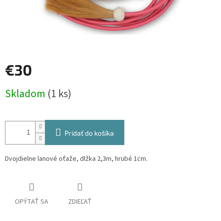
€30
Jednotková
Skladom
(1 ks)
cena:
Pridať do košíka
Dvojdielne lanové oťaže, dlžka 2,3m, hrubé 1cm.
OPÝTAŤ SA
ZDIEĽAŤ