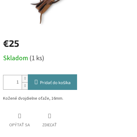
€25
Jednotková
Skladom
(1 ks)
cena:
Pridať do košíka
Kožené dvojdielne oťaže, 16mm.
OPÝTAŤ SA
ZDIEĽAŤ