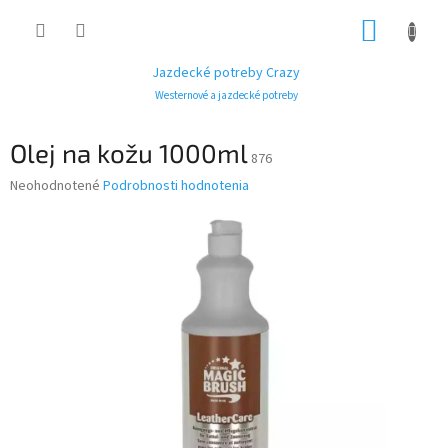
Prejsť
NÁKUP
na
obsah
KOŠÍK
Jazdecké potreby Crazy
Westernové a jazdecké potreby
Olej na kožu 1000ml
876
Priemerné
Neohodnotené
Podrobnosti hodnotenia
hodnotenie
produktu
je
0,0
z
5
hviezdičiek.