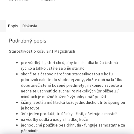
Popis
Diskusia
Podrobný popis
Starostlivosť o kožu 3in1 MagicBrush
pre všetkých, ktorí chcú, aby bola hladká koža čistená
rýchlo a ľahko , stále sa o ňu staralo!
skončite s časovo náročnou starostlivosťou o kožu :
prípravok nalejte do studenej vody, vložte doň na krátku
dobu znečistené kožené predmety , nakoniec zaveste a
nechajte uschnúť do sucha! Po niekoľkých (približne 15)
minútach je možné kožené výrobky opäť použiť
čižmy, sedlá a inú hladkú kožu jednoducho utrite špongiou
je hotovo!
3v1: jeden produkt, tri účinky - čistí, ošetruje a mastní!
na všetky sedlá a uzdy z hladkej kože
jednoduché použitie bez drhnutia - funguje samostatne za
pár minút