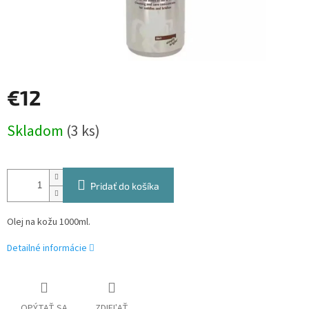
€12
Jednotková
Skladom
(3 ks)
cena:
Pridať do košíka
Olej na kožu 1000ml.
Detailné informácie
OPÝTAŤ SA
ZDIEĽAŤ