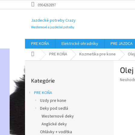
Prejsť
0904262897
na
obsah
Jazdecké potreby Crazy
Westernové a jazdecké potreby
PRE KOŇA
Elektrické ohradníky
PRE JAZDCA
Domov
PRE KOŇA
Kozmetika pre kone
Ole
B
Ole
o
Preskočiť
č
Priemer
Neohod
Kategórie
kategórie
n
hodnote
ý
produkt
PRE KOŇA
p
je
Uzdy pre kone
0,0
a
z
Deky pod sedlá
n
5
e
Westernové deky
hviezdič
l
Anglické deky
Ohlávky + vodítka