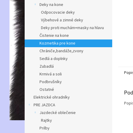
Deky na kone
Odpocovacie deky
Výbehové a zimné deky
Deky proti muchám+masky na hlavu
Čistenie na kone
Kozmetika pre kone
Chrániče,bandáže,zvony
Sedlá a doplnky
Zubadlá
Popi
Krmivá a soli
Podbrušníky
Ostatné
Pod
Elektrické ohradníky
Popi
PRE JAZDCA
Jazdecké oblečenie
Rajtky
Prilby