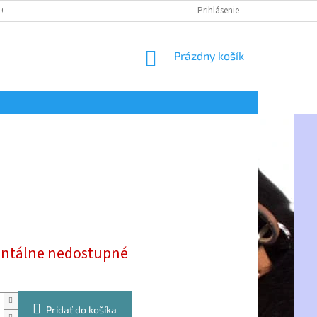
 OSOBNÝCH ÚDAJOV
Prihlásenie
NÁKUPNÝ
Prázdny košík
KOŠÍK
ová
tálne nedostupné
Pridať do košíka