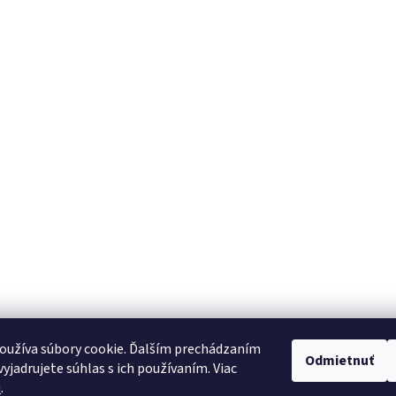
oužíva súbory cookie. Ďalším prechádzaním
Odmietnuť
yjadrujete súhlas s ich používaním. Viac
u
.