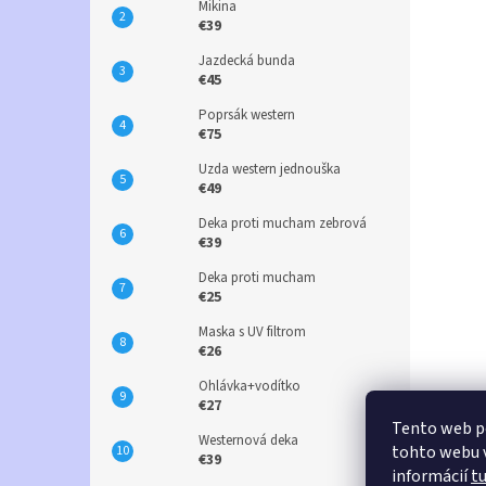
Mikina
€39
Jazdecká bunda
€45
Poprsák western
€75
Uzda western jednouška
€49
Deka proti mucham zebrová
€39
Deka proti mucham
€25
Maska s UV filtrom
€26
Ohlávka+vodítko
€27
Tento web p
Westernová deka
tohto webu v
€39
informácií
t