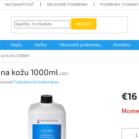
AKO NAKUPOVAŤ
OBCHODNÉ PODMIENKY
PODMIENKY OCHRANY
HĽADAŤ
Stajňa
Služby
Obchodné podmienky
Kontakty
j na kožu 1000ml
j na kožu 1000ml
1452
né
notené
Podrobnosti hodnotenia
nie
€16
u
Jednotk
Momen
cena:
iek.